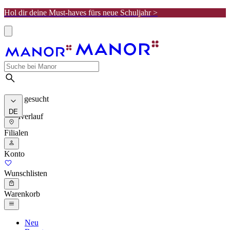
Hol dir deine Must-haves fürs neue Schuljahr >
Meist gesucht
DE
Suchverlauf
Filialen
Konto
Wunschlisten
Warenkorb
Neu