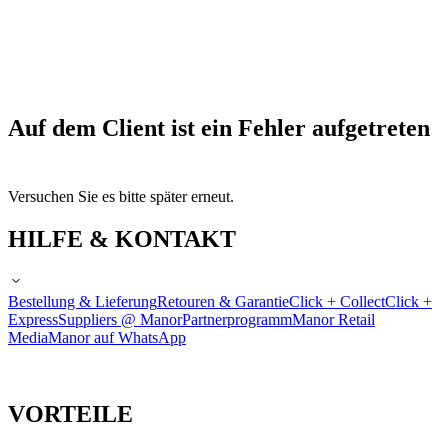
Auf dem Client ist ein Fehler aufgetreten
Versuchen Sie es bitte später erneut.
HILFE & KONTAKT
Bestellung & Lieferung
Retouren & Garantie
Click + Collect
Click +
Express
Suppliers @ Manor
Partnerprogramm
Manor Retail
Media
Manor auf WhatsApp
VORTEILE