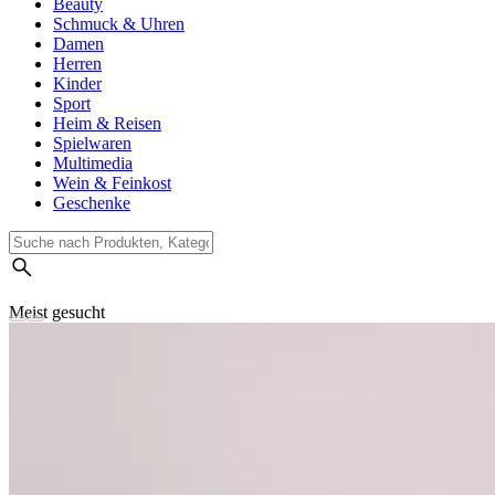
Beauty
Schmuck & Uhren
Damen
Herren
Kinder
Sport
Heim & Reisen
Spielwaren
Multimedia
Wein & Feinkost
Geschenke
Meist gesucht
Suchverlauf