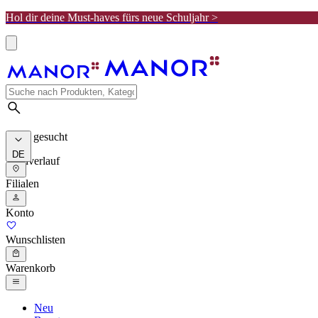
Hol dir deine Must-haves fürs neue Schuljahr >
Meist gesucht
DE
Suchverlauf
Filialen
Konto
Wunschlisten
Warenkorb
Neu