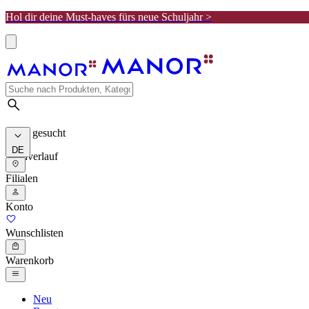
Hol dir deine Must-haves fürs neue Schuljahr >
Meist gesucht
DE
Suchverlauf
Filialen
Konto
Wunschlisten
Warenkorb
Neu