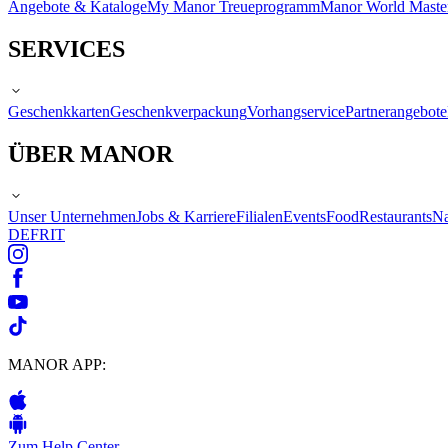
Angebote & Kataloge
My Manor Treueprogramm
Manor World Maste
SERVICES
Geschenkkarten
Geschenkverpackung
Vorhangservice
Partnerangebote
ÜBER MANOR
Unser Unternehmen
Jobs & Karriere
Filialen
Events
Food
Restaurants
Na
DE
FR
IT
MANOR APP:
Zum Help Center