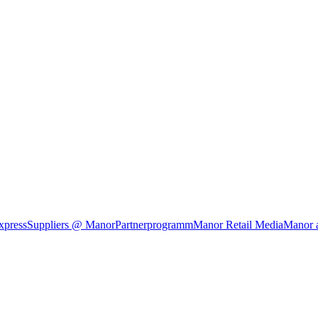
xpress
Suppliers @ Manor
Partnerprogramm
Manor Retail Media
Manor 