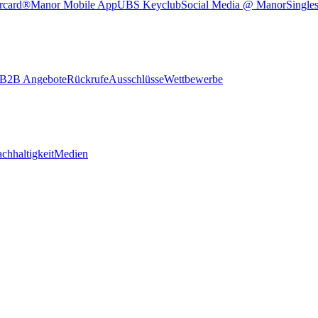
rcard®
Manor Mobile App
UBS Keyclub
Social Media @ Manor
Single
B2B Angebote
Rückrufe
Ausschlüsse
Wettbewerbe
chhaltigkeit
Medien