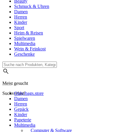
Beauty
Schmuck & Uhren
Damen
Herren
Kinder
Sport
Heim & Reisen
Spielwaren
Multimedia
Wein & Feinkost
Geschenke
Meist gesucht
Suchverlauf
Only-bags.store
Damen
Herren
Gepäck
Kinder
Papeterie
Multimedia
Computer & Software