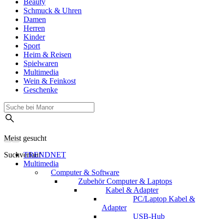
Beauty
Schmuck & Uhren
Damen
Herren
Kinder
Sport
Heim & Reisen
Spielwaren
Multimedia
Wein & Feinkost
Geschenke
Meist gesucht
Suchverlauf
TRENDNET
Multimedia
Computer & Software
Zubehör Computer & Laptops
Kabel & Adapter
PC/Laptop Kabel &
Adapter
USB-Hub