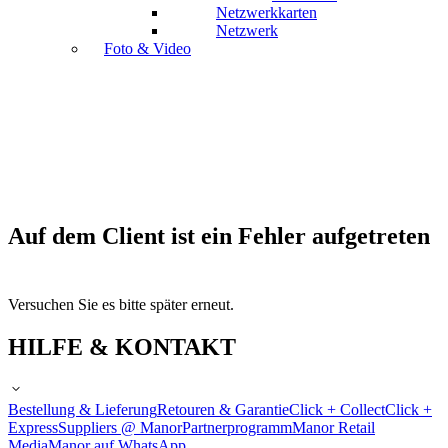
Netzwerkkarten
Netzwerk
Foto & Video
Auf dem Client ist ein Fehler aufgetreten
Versuchen Sie es bitte später erneut.
HILFE & KONTAKT
Bestellung & Lieferung
Retouren & Garantie
Click + Collect
Click +
Express
Suppliers @ Manor
Partnerprogramm
Manor Retail
Media
Manor auf WhatsApp