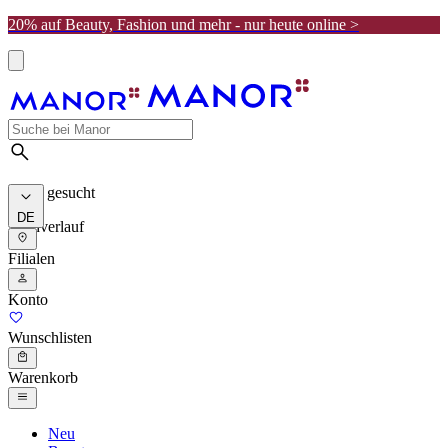
20% auf Beauty, Fashion und mehr - nur heute online >
Meist gesucht
DE
Suchverlauf
Filialen
Konto
Wunschlisten
Warenkorb
Neu