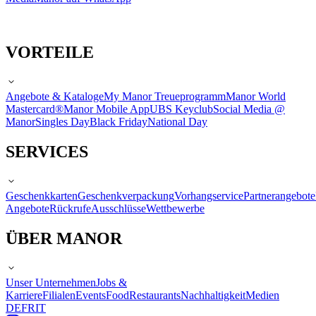
VORTEILE
Angebote & Kataloge
My Manor Treueprogramm
Manor World
Mastercard®
Manor Mobile App
UBS Keyclub
Social Media @
Manor
Singles Day
Black Friday
National Day
SERVICES
Geschenkkarten
Geschenkverpackung
Vorhangservice
Partnerangebote
Angebote
Rückrufe
Ausschlüsse
Wettbewerbe
ÜBER MANOR
Unser Unternehmen
Jobs &
Karriere
Filialen
Events
Food
Restaurants
Nachhaltigkeit
Medien
DE
FR
IT