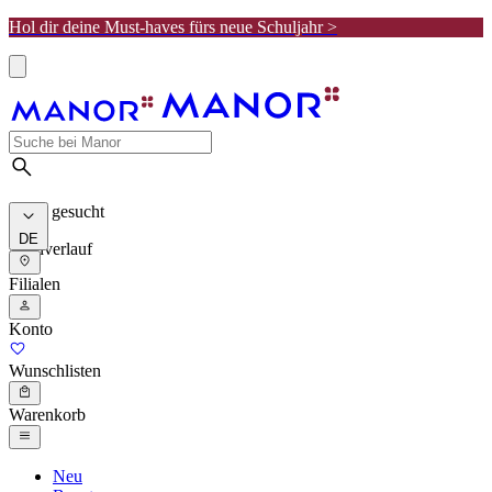
Hol dir deine Must-haves fürs neue Schuljahr >
Meist gesucht
DE
Suchverlauf
Filialen
Konto
Wunschlisten
Warenkorb
Neu