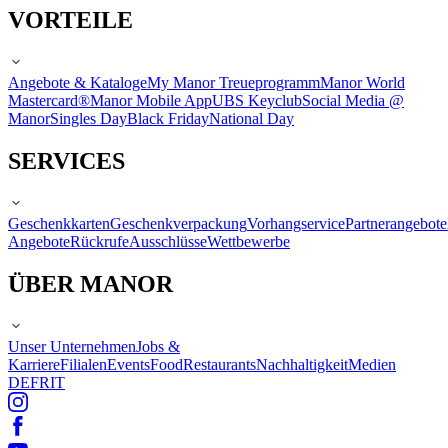
VORTEILE
Angebote & Kataloge
My Manor Treueprogramm
Manor World
Mastercard®
Manor Mobile App
UBS Keyclub
Social Media @
Manor
Singles Day
Black Friday
National Day
SERVICES
Geschenkkarten
Geschenkverpackung
Vorhangservice
Partnerangebote
Angebote
Rückrufe
Ausschlüsse
Wettbewerbe
ÜBER MANOR
Unser Unternehmen
Jobs &
Karriere
Filialen
Events
Food
Restaurants
Nachhaltigkeit
Medien
DE
FR
IT