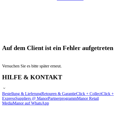
Auf dem Client ist ein Fehler aufgetreten
Versuchen Sie es bitte später erneut.
HILFE & KONTAKT
Bestellung & Lieferung
Retouren & Garantie
Click + Collect
Click +
Express
Suppliers @ Manor
Partnerprogramm
Manor Retail
Media
Manor auf WhatsApp