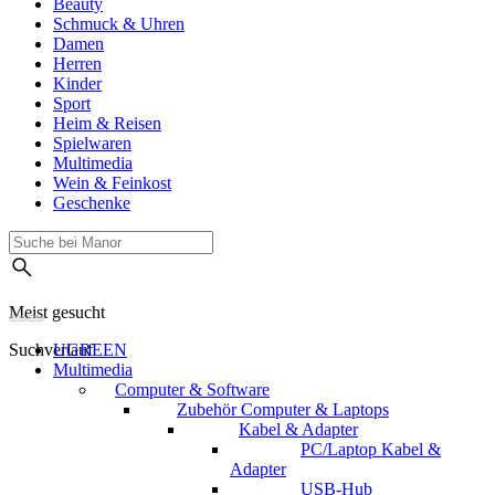
Beauty
Schmuck & Uhren
Damen
Herren
Kinder
Sport
Heim & Reisen
Spielwaren
Multimedia
Wein & Feinkost
Geschenke
Meist gesucht
Suchverlauf
UGREEN
Multimedia
Computer & Software
Zubehör Computer & Laptops
Kabel & Adapter
PC/Laptop Kabel &
Adapter
USB-Hub