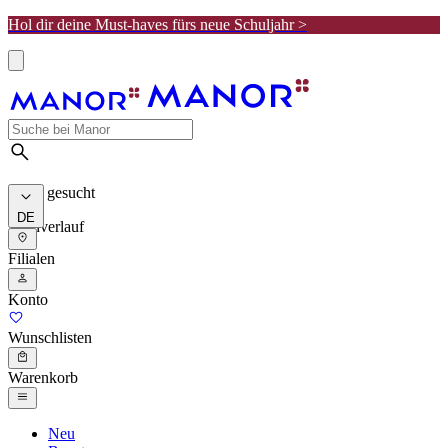
Hol dir deine Must-haves fürs neue Schuljahr >
Meist gesucht
DE
Suchverlauf
Filialen
Konto
Wunschlisten
Warenkorb
Neu