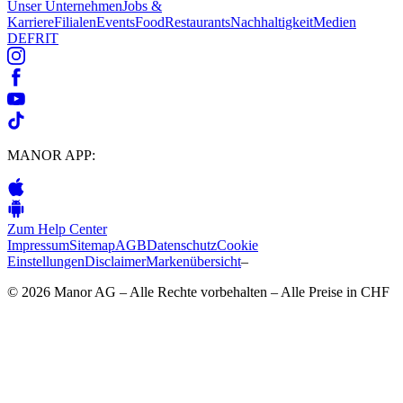
Unser Unternehmen
Jobs &
Karriere
Filialen
Events
Food
Restaurants
Nachhaltigkeit
Medien
DE
FR
IT
MANOR APP:
Zum Help Center
Impressum
Sitemap
AGB
Datenschutz
Cookie
Einstellungen
Disclaimer
Markenübersicht
–
© 2026 Manor AG – Alle Rechte vorbehalten – Alle Preise in CHF