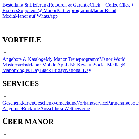
Bestellung & Lieferung
Retouren & Garantie
Click + Collect
Click +
Express
Suppliers @ Manor
Partnerprogramm
Manor Retail
Media
Manor auf WhatsApp
VORTEILE
Angebote & Kataloge
My Manor Treueprogramm
Manor World
Mastercard®
Manor Mobile App
UBS Keyclub
Social Media @
Manor
Singles Day
Black Friday
National Day
SERVICES
Geschenkkarten
Geschenkverpackung
Vorhangservice
Partnerangebote
Angebote
Rückrufe
Ausschlüsse
Wettbewerbe
ÜBER MANOR