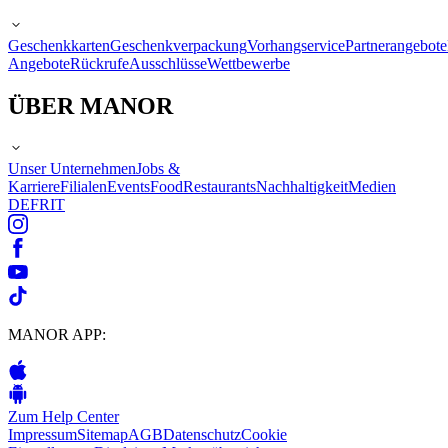
Geschenkkarten
Geschenkverpackung
Vorhangservice
Partnerangebote
Angebote
Rückrufe
Ausschlüsse
Wettbewerbe
ÜBER MANOR
Unser Unternehmen
Jobs &
Karriere
Filialen
Events
Food
Restaurants
Nachhaltigkeit
Medien
DE
FR
IT
MANOR APP:
Zum Help Center
Impressum
Sitemap
AGB
Datenschutz
Cookie