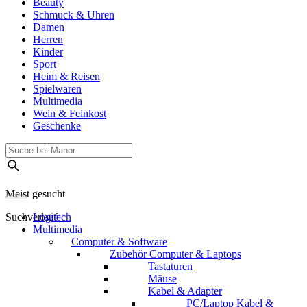
Beauty
Schmuck & Uhren
Damen
Herren
Kinder
Sport
Heim & Reisen
Spielwaren
Multimedia
Wein & Feinkost
Geschenke
Meist gesucht
Suchverlauf
Logitech
Multimedia
Computer & Software
Zubehör Computer & Laptops
Tastaturen
Mäuse
Kabel & Adapter
PC/Laptop Kabel &