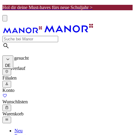
Hol dir deine Must-haves fürs neue Schuljahr >
Meist gesucht
DE
Suchverlauf
Filialen
Konto
Wunschlisten
Warenkorb
Neu