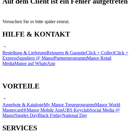
Auf dem Client ist ein Fehler aufgetreten
Versuchen Sie es bitte später erneut.
HILFE & KONTAKT
Bestellung & Lieferung
Retouren & Garantie
Click + Collect
Click +
Express
Suppliers @ Manor
Partnerprogramm
Manor Retail
Media
Manor auf WhatsApp
VORTEILE
Angebote & Kataloge
My Manor Treueprogramm
Manor World
Mastercard®
Manor Mobile App
UBS Keyclub
Social Media @
Manor
Singles Day
Black Friday
National Day
SERVICES