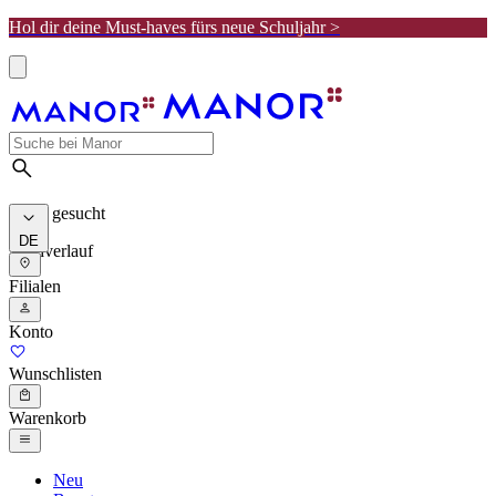
Hol dir deine Must-haves fürs neue Schuljahr >
Meist gesucht
DE
Suchverlauf
Filialen
Konto
Wunschlisten
Warenkorb
Neu