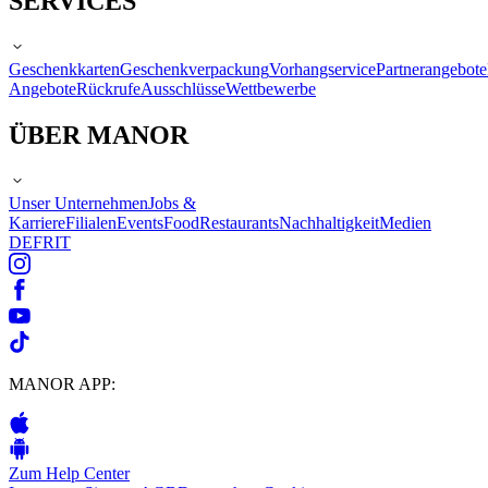
SERVICES
Geschenkkarten
Geschenkverpackung
Vorhangservice
Partnerangebote
Angebote
Rückrufe
Ausschlüsse
Wettbewerbe
ÜBER MANOR
Unser Unternehmen
Jobs &
Karriere
Filialen
Events
Food
Restaurants
Nachhaltigkeit
Medien
DE
FR
IT
MANOR APP:
Zum Help Center