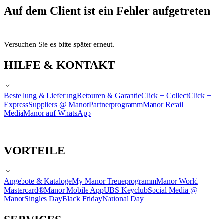
Auf dem Client ist ein Fehler aufgetreten
Versuchen Sie es bitte später erneut.
HILFE & KONTAKT
Bestellung & Lieferung
Retouren & Garantie
Click + Collect
Click +
Express
Suppliers @ Manor
Partnerprogramm
Manor Retail
Media
Manor auf WhatsApp
VORTEILE
Angebote & Kataloge
My Manor Treueprogramm
Manor World
Mastercard®
Manor Mobile App
UBS Keyclub
Social Media @
Manor
Singles Day
Black Friday
National Day