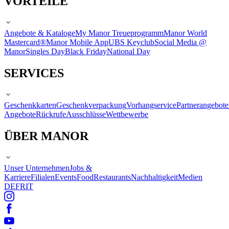
VORTEILE
Angebote & Kataloge
My Manor Treueprogramm
Manor World
Mastercard®
Manor Mobile App
UBS Keyclub
Social Media @
Manor
Singles Day
Black Friday
National Day
SERVICES
Geschenkkarten
Geschenkverpackung
Vorhangservice
Partnerangebote
Angebote
Rückrufe
Ausschlüsse
Wettbewerbe
ÜBER MANOR
Unser Unternehmen
Jobs &
Karriere
Filialen
Events
Food
Restaurants
Nachhaltigkeit
Medien
DE
FR
IT