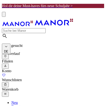
Hol dir deine Must-haves fürs neue Schuljahr >
Meist gesucht
DE
Suchverlauf
Filialen
Konto
Wunschlisten
Warenkorb
Neu