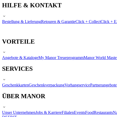
HILFE & KONTAKT
Bestellung & Lieferung
Retouren & Garantie
Click + Collect
Click + E
VORTEILE
Angebote & Kataloge
My Manor Treueprogramm
Manor World Maste
SERVICES
Geschenkkarten
Geschenkverpackung
Vorhangservice
Partnerangebote
ÜBER MANOR
Unser Unternehmen
Jobs & Karriere
Filialen
Events
Food
Restaurants
Na