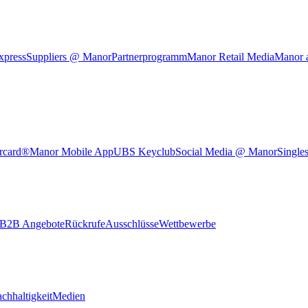
xpress
Suppliers @ Manor
Partnerprogramm
Manor Retail Media
Manor 
rcard®
Manor Mobile App
UBS Keyclub
Social Media @ Manor
Single
B2B Angebote
Rückrufe
Ausschlüsse
Wettbewerbe
chhaltigkeit
Medien