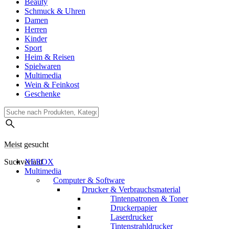
Beauty
Schmuck & Uhren
Damen
Herren
Kinder
Sport
Heim & Reisen
Spielwaren
Multimedia
Wein & Feinkost
Geschenke
Meist gesucht
Suchverlauf
XEROX
Multimedia
Computer & Software
Drucker & Verbrauchsmaterial
Tintenpatronen & Toner
Druckerpapier
Laserdrucker
Tintenstrahldrucker