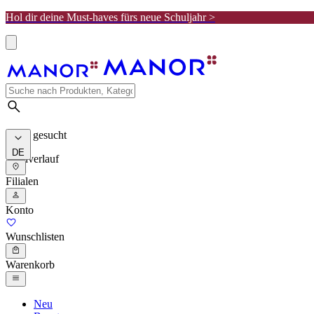
Hol dir deine Must-haves fürs neue Schuljahr >
Meist gesucht
DE
Suchverlauf
Filialen
Konto
Wunschlisten
Warenkorb
Neu