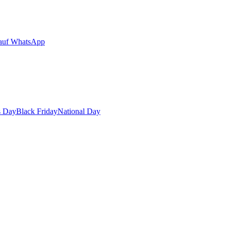
auf WhatsApp
s Day
Black Friday
National Day