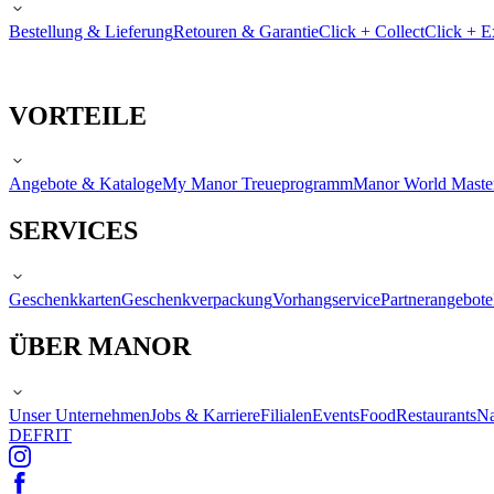
Bestellung & Lieferung
Retouren & Garantie
Click + Collect
Click + E
VORTEILE
Angebote & Kataloge
My Manor Treueprogramm
Manor World Maste
SERVICES
Geschenkkarten
Geschenkverpackung
Vorhangservice
Partnerangebote
ÜBER MANOR
Unser Unternehmen
Jobs & Karriere
Filialen
Events
Food
Restaurants
Na
DE
FR
IT