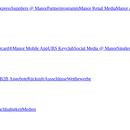
xpress
Suppliers @ Manor
Partnerprogramm
Manor Retail Media
Manor 
rcard®
Manor Mobile App
UBS Keyclub
Social Media @ Manor
Single
B2B Angebote
Rückrufe
Ausschlüsse
Wettbewerbe
chhaltigkeit
Medien