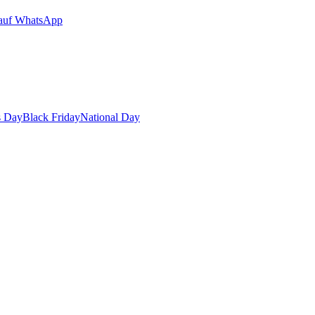
auf WhatsApp
s Day
Black Friday
National Day