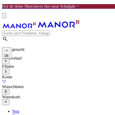
Hol dir deine Must-haves fürs neue Schuljahr >
Meist gesucht
DE
Suchverlauf
Filialen
Konto
Wunschlisten
Warenkorb
Neu