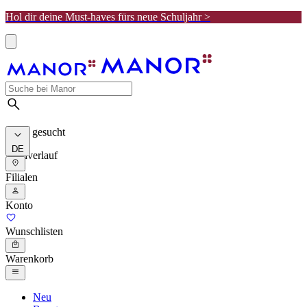
Hol dir deine Must-haves fürs neue Schuljahr >
Meist gesucht
DE
Suchverlauf
Filialen
Konto
Wunschlisten
Warenkorb
Neu