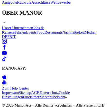
Angebote
Rückrufe
Ausschlüsse
Wettbewerbe
ÜBER MANOR
Unser Unternehmen
Jobs &
Karriere
Filialen
Events
Food
Restaurants
Nachhaltigkeit
Medien
DE
FR
IT
MANOR APP:
Zum Help Center
Impressum
Sitemap
AGB
Datenschutz
Cookie
Einstellungen
Disclaimer
Markenübersicht
–
© 2026 Manor AG – Alle Rechte vorbehalten – Alle Preise in CHF