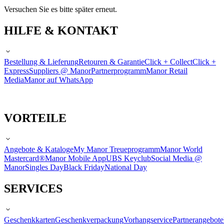
Versuchen Sie es bitte später erneut.
HILFE & KONTAKT
Bestellung & Lieferung
Retouren & Garantie
Click + Collect
Click +
Express
Suppliers @ Manor
Partnerprogramm
Manor Retail
Media
Manor auf WhatsApp
VORTEILE
Angebote & Kataloge
My Manor Treueprogramm
Manor World
Mastercard®
Manor Mobile App
UBS Keyclub
Social Media @
Manor
Singles Day
Black Friday
National Day
SERVICES
Geschenkkarten
Geschenkverpackung
Vorhangservice
Partnerangebote