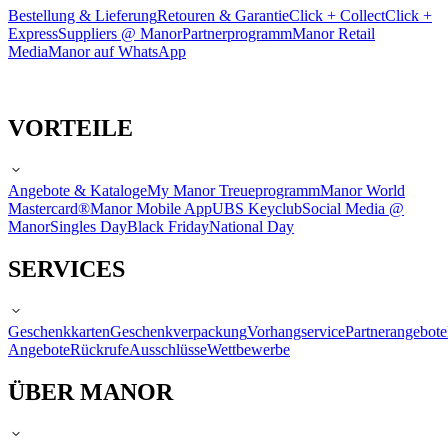
Bestellung & Lieferung
Retouren & Garantie
Click + Collect
Click +
Express
Suppliers @ Manor
Partnerprogramm
Manor Retail
Media
Manor auf WhatsApp
VORTEILE
Angebote & Kataloge
My Manor Treueprogramm
Manor World
Mastercard®
Manor Mobile App
UBS Keyclub
Social Media @
Manor
Singles Day
Black Friday
National Day
SERVICES
Geschenkkarten
Geschenkverpackung
Vorhangservice
Partnerangebote
Angebote
Rückrufe
Ausschlüsse
Wettbewerbe
ÜBER MANOR