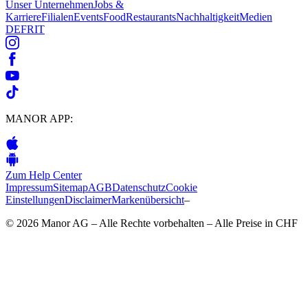
Unser Unternehmen
Jobs &
Karriere
Filialen
Events
Food
Restaurants
Nachhaltigkeit
Medien
DE
FR
IT
MANOR APP:
Zum Help Center
Impressum
Sitemap
AGB
Datenschutz
Cookie
Einstellungen
Disclaimer
Markenübersicht
–
© 2026 Manor AG – Alle Rechte vorbehalten – Alle Preise in CHF