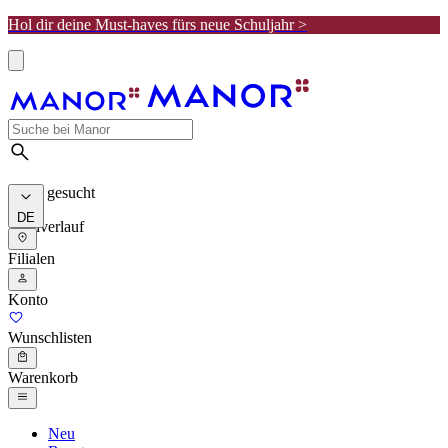
Hol dir deine Must-haves fürs neue Schuljahr >
Meist gesucht
DE
Suchverlauf
Filialen
Konto
Wunschlisten
Warenkorb
Neu