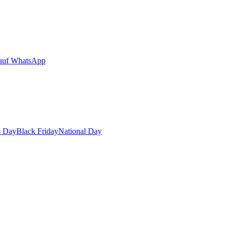
auf WhatsApp
s Day
Black Friday
National Day