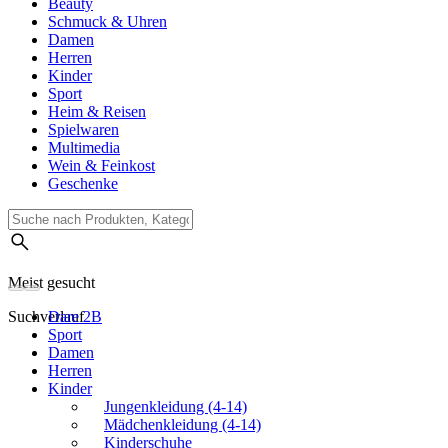
Beauty
Schmuck & Uhren
Damen
Herren
Kinder
Sport
Heim & Reisen
Spielwaren
Multimedia
Wein & Feinkost
Geschenke
Meist gesucht
Suchverlauf
Dare 2B
Sport
Damen
Herren
Kinder
Jungenkleidung (4-14)
Mädchenkleidung (4-14)
Kinderschuhe