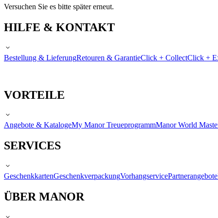
Versuchen Sie es bitte später erneut.
HILFE & KONTAKT
Bestellung & Lieferung
Retouren & Garantie
Click + Collect
Click + E
VORTEILE
Angebote & Kataloge
My Manor Treueprogramm
Manor World Maste
SERVICES
Geschenkkarten
Geschenkverpackung
Vorhangservice
Partnerangebote
ÜBER MANOR