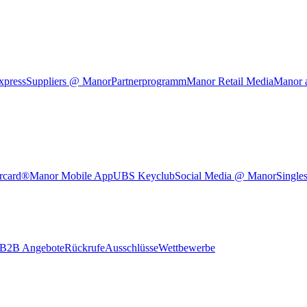
xpress
Suppliers @ Manor
Partnerprogramm
Manor Retail Media
Manor 
rcard®
Manor Mobile App
UBS Keyclub
Social Media @ Manor
Single
B2B Angebote
Rückrufe
Ausschlüsse
Wettbewerbe