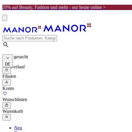
20% auf Beauty, Fashion und mehr - nur heute online >
Meist gesucht
DE
Suchverlauf
Filialen
Konto
Wunschlisten
Warenkorb
Neu