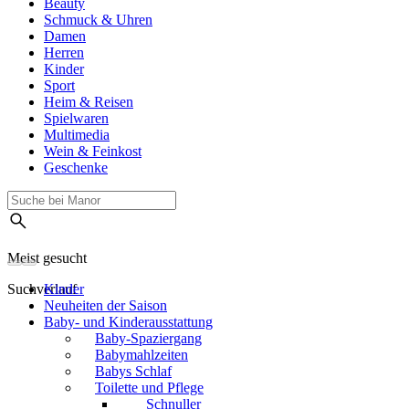
Beauty
Schmuck & Uhren
Damen
Herren
Kinder
Sport
Heim & Reisen
Spielwaren
Multimedia
Wein & Feinkost
Geschenke
Meist gesucht
Suchverlauf
Kinder
Neuheiten der Saison
Baby- und Kinderausstattung
Baby-Spaziergang
Babymahlzeiten
Babys Schlaf
Toilette und Pflege
Schnuller