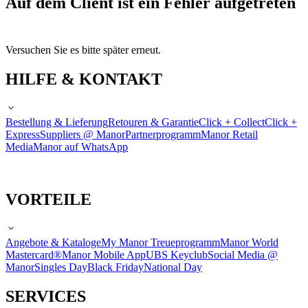
Auf dem Client ist ein Fehler aufgetreten
Versuchen Sie es bitte später erneut.
HILFE & KONTAKT
Bestellung & Lieferung
Retouren & Garantie
Click + Collect
Click +
Express
Suppliers @ Manor
Partnerprogramm
Manor Retail
Media
Manor auf WhatsApp
VORTEILE
Angebote & Kataloge
My Manor Treueprogramm
Manor World
Mastercard®
Manor Mobile App
UBS Keyclub
Social Media @
Manor
Singles Day
Black Friday
National Day
SERVICES