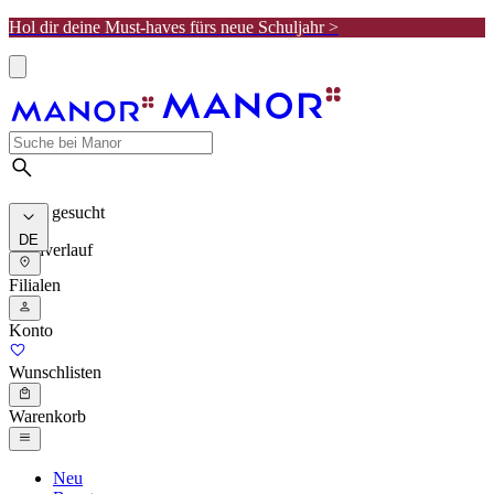
Hol dir deine Must-haves fürs neue Schuljahr >
Meist gesucht
DE
Suchverlauf
Filialen
Konto
Wunschlisten
Warenkorb
Neu