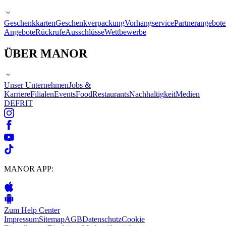
Geschenkkarten
Geschenkverpackung
Vorhangservice
Partnerangebote
Angebote
Rückrufe
Ausschlüsse
Wettbewerbe
ÜBER MANOR
Unser Unternehmen
Jobs &
Karriere
Filialen
Events
Food
Restaurants
Nachhaltigkeit
Medien
DE
FR
IT
MANOR APP:
Zum Help Center
Impressum
Sitemap
AGB
Datenschutz
Cookie