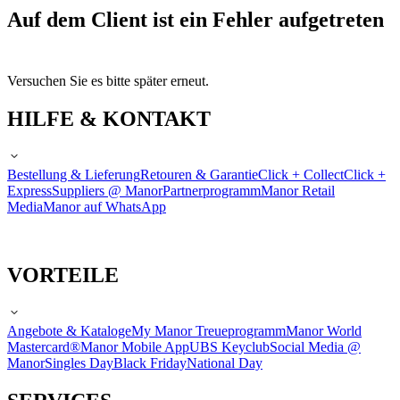
Auf dem Client ist ein Fehler aufgetreten
Versuchen Sie es bitte später erneut.
HILFE & KONTAKT
Bestellung & Lieferung
Retouren & Garantie
Click + Collect
Click +
Express
Suppliers @ Manor
Partnerprogramm
Manor Retail
Media
Manor auf WhatsApp
VORTEILE
Angebote & Kataloge
My Manor Treueprogramm
Manor World
Mastercard®
Manor Mobile App
UBS Keyclub
Social Media @
Manor
Singles Day
Black Friday
National Day