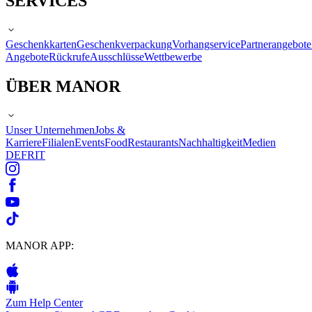
SERVICES
Geschenkkarten
Geschenkverpackung
Vorhangservice
Partnerangebote
Angebote
Rückrufe
Ausschlüsse
Wettbewerbe
ÜBER MANOR
Unser Unternehmen
Jobs &
Karriere
Filialen
Events
Food
Restaurants
Nachhaltigkeit
Medien
DE
FR
IT
MANOR APP:
Zum Help Center