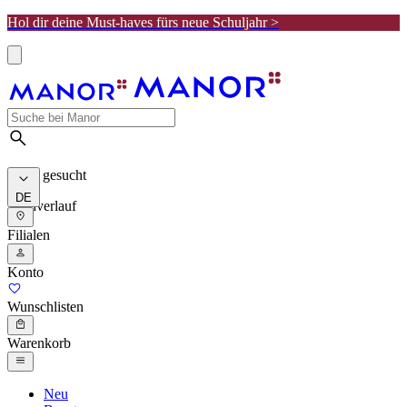
Hol dir deine Must-haves fürs neue Schuljahr >
Meist gesucht
DE
Suchverlauf
Filialen
Konto
Wunschlisten
Warenkorb
Neu