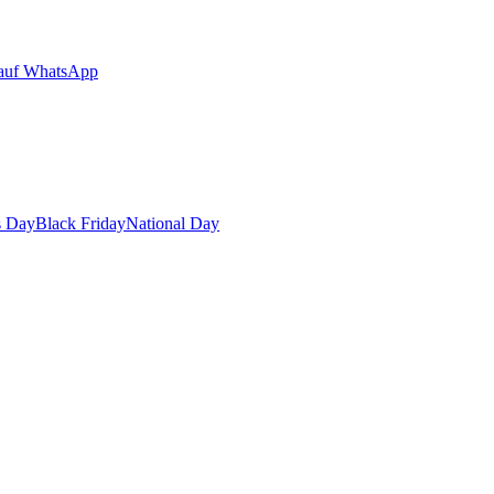
auf WhatsApp
s Day
Black Friday
National Day