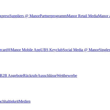
xpress
Suppliers @ Manor
Partnerprogramm
Manor Retail Media
Manor 
rcard®
Manor Mobile App
UBS Keyclub
Social Media @ Manor
Single
B2B Angebote
Rückrufe
Ausschlüsse
Wettbewerbe
chhaltigkeit
Medien