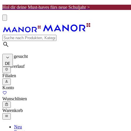
Hol dir deine Must-haves fürs neue Schuljahr >
Meist gesucht
DE
Suchverlauf
Filialen
Konto
Wunschlisten
Warenkorb
Neu