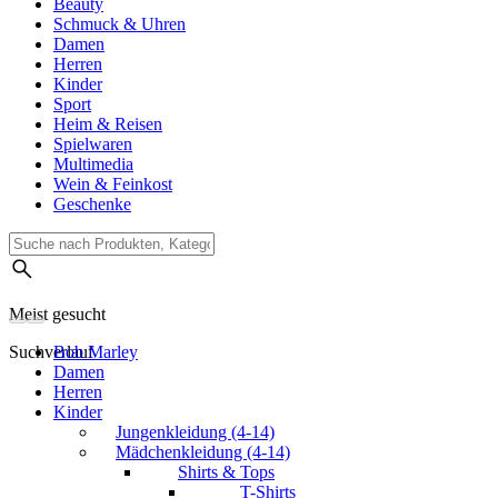
Beauty
Schmuck & Uhren
Damen
Herren
Kinder
Sport
Heim & Reisen
Spielwaren
Multimedia
Wein & Feinkost
Geschenke
Meist gesucht
Suchverlauf
Bob Marley
Damen
Herren
Kinder
Jungenkleidung (4-14)
Mädchenkleidung (4-14)
Shirts & Tops
T-Shirts