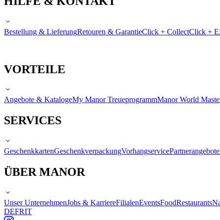
HILFE & KONTAKT
Bestellung & Lieferung
Retouren & Garantie
Click + Collect
Click + E
VORTEILE
Angebote & Kataloge
My Manor Treueprogramm
Manor World Maste
SERVICES
Geschenkkarten
Geschenkverpackung
Vorhangservice
Partnerangebote
ÜBER MANOR
Unser Unternehmen
Jobs & Karriere
Filialen
Events
Food
Restaurants
Na
DE
FR
IT