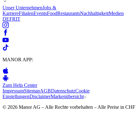
Unser Unternehmen
Jobs &
Karriere
Filialen
Events
Food
Restaurants
Nachhaltigkeit
Medien
DE
FR
IT
MANOR APP:
Zum Help Center
Impressum
Sitemap
AGB
Datenschutz
Cookie
Einstellungen
Disclaimer
Markenübersicht
–
© 2026 Manor AG – Alle Rechte vorbehalten – Alle Preise in CHF