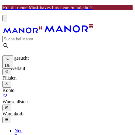
Hol dir deine Must-haves fürs neue Schuljahr >
Meist gesucht
DE
Suchverlauf
Filialen
Konto
Wunschlisten
Warenkorb
Neu