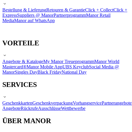
Bestellung & Lieferung
Retouren & Garantie
Click + Collect
Click +
Express
Suppliers @ Manor
Partnerprogramm
Manor Retail
Media
Manor auf WhatsApp
VORTEILE
Angebote & Kataloge
My Manor Treueprogramm
Manor World
Mastercard®
Manor Mobile App
UBS Keyclub
Social Media @
Manor
Singles Day
Black Friday
National Day
SERVICES
Geschenkkarten
Geschenkverpackung
Vorhangservice
Partnerangebote
Angebote
Rückrufe
Ausschlüsse
Wettbewerbe
ÜBER MANOR