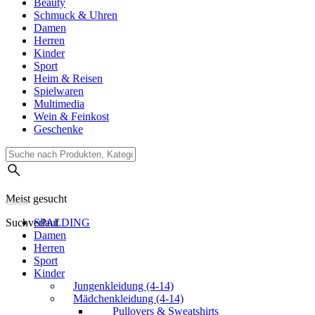
Beauty
Schmuck & Uhren
Damen
Herren
Kinder
Sport
Heim & Reisen
Spielwaren
Multimedia
Wein & Feinkost
Geschenke
Meist gesucht
Suchverlauf
SPALDING
Damen
Herren
Sport
Kinder
Jungenkleidung (4-14)
Mädchenkleidung (4-14)
Pullovers & Sweatshirts