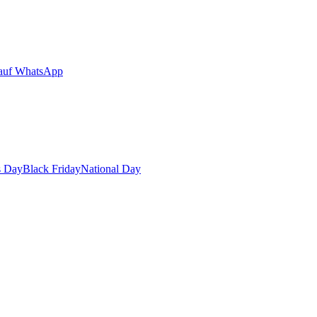
auf WhatsApp
s Day
Black Friday
National Day