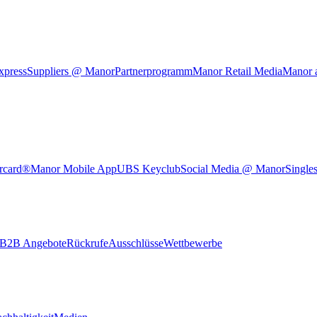
xpress
Suppliers @ Manor
Partnerprogramm
Manor Retail Media
Manor 
rcard®
Manor Mobile App
UBS Keyclub
Social Media @ Manor
Single
B2B Angebote
Rückrufe
Ausschlüsse
Wettbewerbe