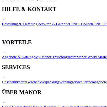
HILFE & KONTAKT
Bestellung & Lieferung
Retouren & Garantie
Click + Collect
Click + E
VORTEILE
Angebote & Kataloge
My Manor Treueprogramm
Manor World Maste
SERVICES
Geschenkkarten
Geschenkverpackung
Vorhangservice
Partnerangebote
ÜBER MANOR