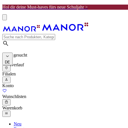
Hol dir deine Must-haves fürs neue Schuljahr >
Meist gesucht
DE
Suchverlauf
Filialen
Konto
Wunschlisten
Warenkorb
Neu