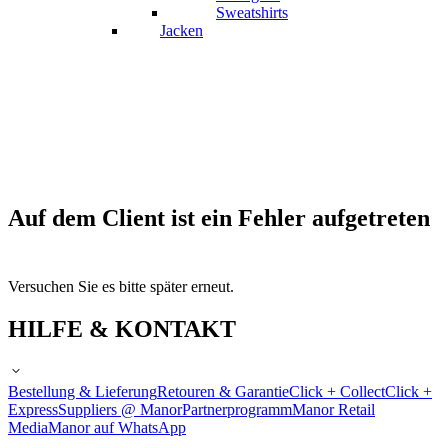
Sweatshirts
Jacken
Auf dem Client ist ein Fehler aufgetreten
Versuchen Sie es bitte später erneut.
HILFE & KONTAKT
Bestellung & Lieferung
Retouren & Garantie
Click + Collect
Click +
Express
Suppliers @ Manor
Partnerprogramm
Manor Retail
Media
Manor auf WhatsApp