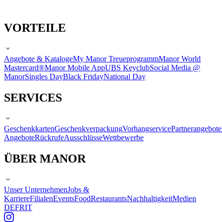
VORTEILE
Angebote & Kataloge
My Manor Treueprogramm
Manor World
Mastercard®
Manor Mobile App
UBS Keyclub
Social Media @
Manor
Singles Day
Black Friday
National Day
SERVICES
Geschenkkarten
Geschenkverpackung
Vorhangservice
Partnerangebote
Angebote
Rückrufe
Ausschlüsse
Wettbewerbe
ÜBER MANOR
Unser Unternehmen
Jobs &
Karriere
Filialen
Events
Food
Restaurants
Nachhaltigkeit
Medien
DE
FR
IT