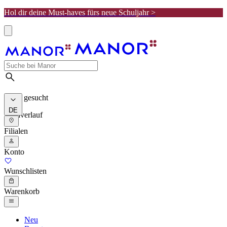
Hol dir deine Must-haves fürs neue Schuljahr >
Meist gesucht
DE
Suchverlauf
Filialen
Konto
Wunschlisten
Warenkorb
Neu