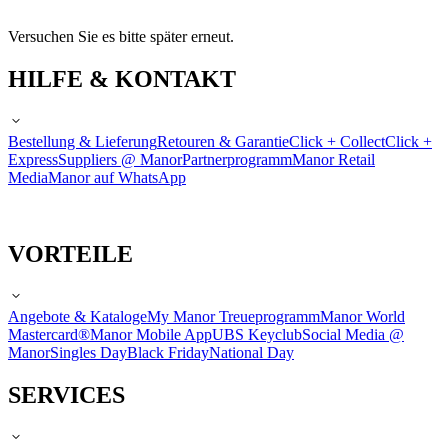
Versuchen Sie es bitte später erneut.
HILFE & KONTAKT
Bestellung & Lieferung
Retouren & Garantie
Click + Collect
Click +
Express
Suppliers @ Manor
Partnerprogramm
Manor Retail
Media
Manor auf WhatsApp
VORTEILE
Angebote & Kataloge
My Manor Treueprogramm
Manor World
Mastercard®
Manor Mobile App
UBS Keyclub
Social Media @
Manor
Singles Day
Black Friday
National Day
SERVICES