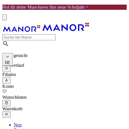
Hol dir deine Must-haves fürs neue Schuljahr >
Meist gesucht
DE
Suchverlauf
Filialen
Konto
Wunschlisten
Warenkorb
Neu