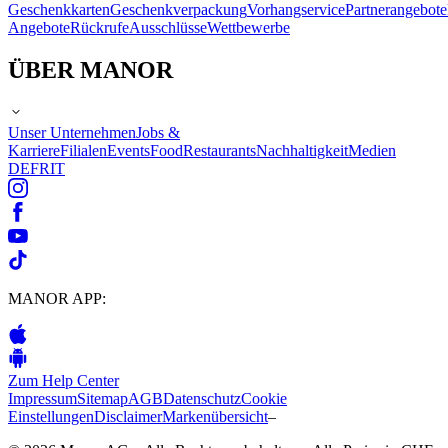
Geschenkkarten
Geschenkverpackung
Vorhangservice
Partnerangebote
Angebote
Rückrufe
Ausschlüsse
Wettbewerbe
ÜBER MANOR
Unser Unternehmen
Jobs &
Karriere
Filialen
Events
Food
Restaurants
Nachhaltigkeit
Medien
DE
FR
IT
MANOR APP:
Zum Help Center
Impressum
Sitemap
AGB
Datenschutz
Cookie
Einstellungen
Disclaimer
Markenübersicht
–