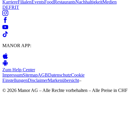
Karriere
Filialen
Events
Food
Restaurants
Nachhaltigkeit
Medien
DE
FR
IT
MANOR APP:
Zum Help Center
Impressum
Sitemap
AGB
Datenschutz
Cookie
Einstellungen
Disclaimer
Markenübersicht
–
© 2026 Manor AG – Alle Rechte vorbehalten – Alle Preise in CHF