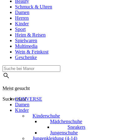
Beauty
Schmuck & Uhren
Damen
Herren
Kinder
Sport
Heim & Reisen
Spielwaren
Multimedia
Wein & Feinkost
Geschenke
Meist gesucht
Suchverlauf
CONVERSE
Damen
Kinder
Kinderschuhe
Mädchenschuhe
Sneakers
Jungenschuhe
Jungenkleidung (4-14)