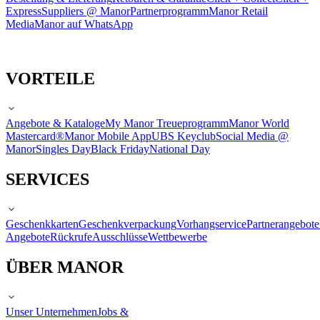
Express
Suppliers @ Manor
Partnerprogramm
Manor Retail
Media
Manor auf WhatsApp
VORTEILE
Angebote & Kataloge
My Manor Treueprogramm
Manor World
Mastercard®
Manor Mobile App
UBS Keyclub
Social Media @
Manor
Singles Day
Black Friday
National Day
SERVICES
Geschenkkarten
Geschenkverpackung
Vorhangservice
Partnerangebote
Angebote
Rückrufe
Ausschlüsse
Wettbewerbe
ÜBER MANOR
Unser Unternehmen
Jobs &