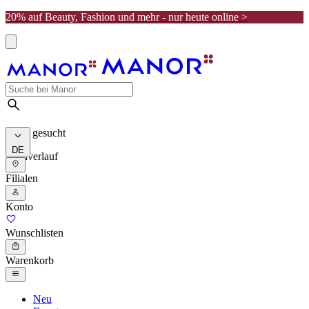
20% auf Beauty, Fashion und mehr - nur heute online >
Meist gesucht
DE
Suchverlauf
Filialen
Konto
Wunschlisten
Warenkorb
Neu