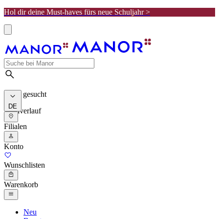
Hol dir deine Must-haves fürs neue Schuljahr >
Meist gesucht
DE
Suchverlauf
Filialen
Konto
Wunschlisten
Warenkorb
Neu