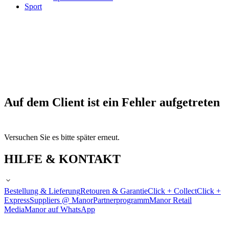
Sport
Auf dem Client ist ein Fehler aufgetreten
Versuchen Sie es bitte später erneut.
HILFE & KONTAKT
Bestellung & Lieferung
Retouren & Garantie
Click + Collect
Click +
Express
Suppliers @ Manor
Partnerprogramm
Manor Retail
Media
Manor auf WhatsApp