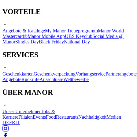
VORTEILE
Angebote & Kataloge
My Manor Treueprogramm
Manor World
Mastercard®
Manor Mobile App
UBS Keyclub
Social Media @
Manor
Singles Day
Black Friday
National Day
SERVICES
Geschenkkarten
Geschenkverpackung
Vorhangservice
Partnerangebote
Angebote
Rückrufe
Ausschlüsse
Wettbewerbe
ÜBER MANOR
Unser Unternehmen
Jobs &
Karriere
Filialen
Events
Food
Restaurants
Nachhaltigkeit
Medien
DE
FR
IT