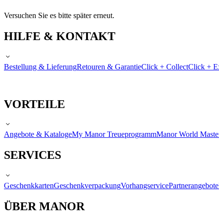
Versuchen Sie es bitte später erneut.
HILFE & KONTAKT
Bestellung & Lieferung
Retouren & Garantie
Click + Collect
Click + E
VORTEILE
Angebote & Kataloge
My Manor Treueprogramm
Manor World Maste
SERVICES
Geschenkkarten
Geschenkverpackung
Vorhangservice
Partnerangebote
ÜBER MANOR