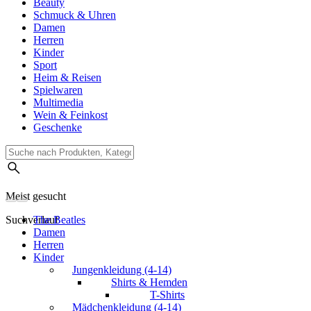
Beauty
Schmuck & Uhren
Damen
Herren
Kinder
Sport
Heim & Reisen
Spielwaren
Multimedia
Wein & Feinkost
Geschenke
Meist gesucht
Suchverlauf
The Beatles
Damen
Herren
Kinder
Jungenkleidung (4-14)
Shirts & Hemden
T-Shirts
Mädchenkleidung (4-14)