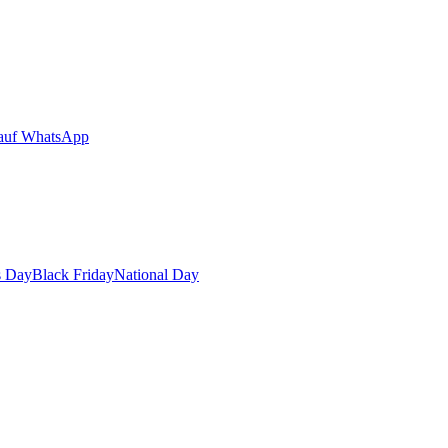
auf WhatsApp
s Day
Black Friday
National Day