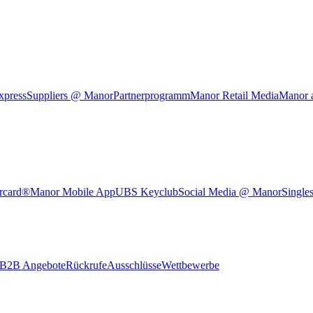
xpress
Suppliers @ Manor
Partnerprogramm
Manor Retail Media
Manor 
rcard®
Manor Mobile App
UBS Keyclub
Social Media @ Manor
Single
B2B Angebote
Rückrufe
Ausschlüsse
Wettbewerbe