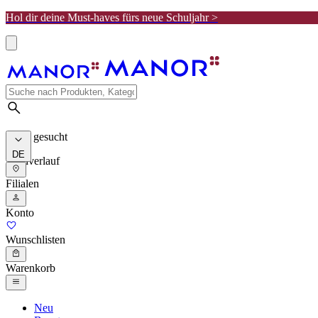
Hol dir deine Must-haves fürs neue Schuljahr >
Meist gesucht
DE
Suchverlauf
Filialen
Konto
Wunschlisten
Warenkorb
Neu