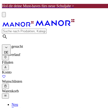
Hol dir deine Must-haves fürs neue Schuljahr >
Meist gesucht
DE
Suchverlauf
Filialen
Konto
Wunschlisten
Warenkorb
Neu