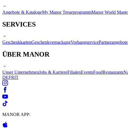
Angebote & Kataloge
My Manor Treueprogramm
Manor World Maste
SERVICES
Geschenkkarten
Geschenkverpackung
Vorhangservice
Partnerangebote
ÜBER MANOR
Unser Unternehmen
Jobs & Karriere
Filialen
Events
Food
Restaurants
Na
DE
FR
IT
MANOR APP: