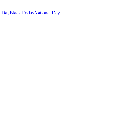
s Day
Black Friday
National Day