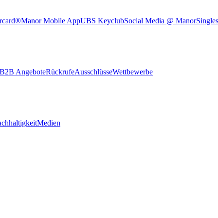
rcard®
Manor Mobile App
UBS Keyclub
Social Media @ Manor
Single
B2B Angebote
Rückrufe
Ausschlüsse
Wettbewerbe
chhaltigkeit
Medien