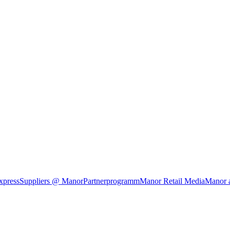
xpress
Suppliers @ Manor
Partnerprogramm
Manor Retail Media
Manor 