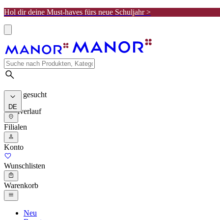
Hol dir deine Must-haves fürs neue Schuljahr >
Meist gesucht
DE
Suchverlauf
Filialen
Konto
Wunschlisten
Warenkorb
Neu