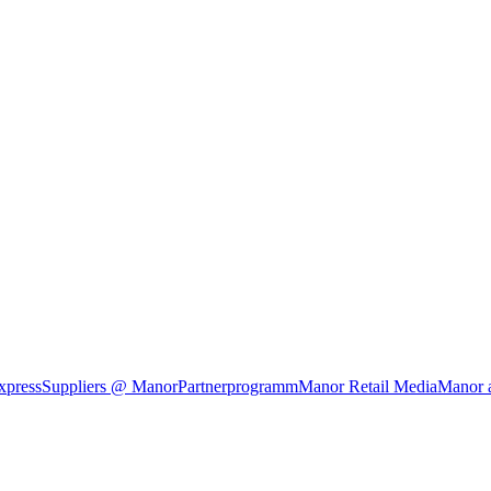
xpress
Suppliers @ Manor
Partnerprogramm
Manor Retail Media
Manor 