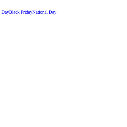
s Day
Black Friday
National Day