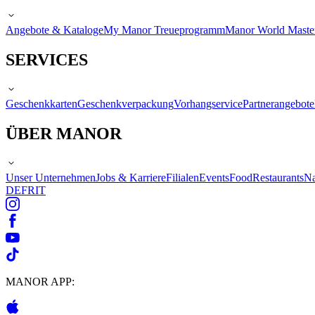
Angebote & Kataloge
My Manor Treueprogramm
Manor World Maste
SERVICES
Geschenkkarten
Geschenkverpackung
Vorhangservice
Partnerangebote
ÜBER MANOR
Unser Unternehmen
Jobs & Karriere
Filialen
Events
Food
Restaurants
Na
DE
FR
IT
MANOR APP: