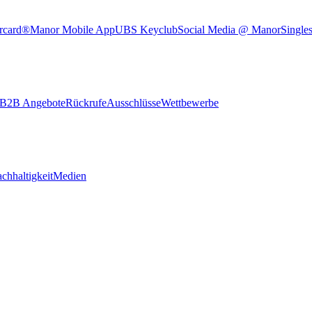
rcard®
Manor Mobile App
UBS Keyclub
Social Media @ Manor
Single
B2B Angebote
Rückrufe
Ausschlüsse
Wettbewerbe
chhaltigkeit
Medien