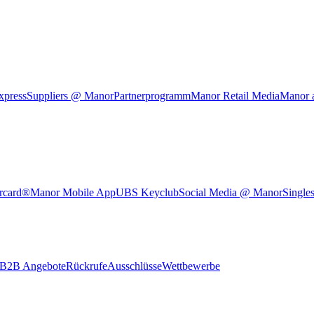
xpress
Suppliers @ Manor
Partnerprogramm
Manor Retail Media
Manor 
rcard®
Manor Mobile App
UBS Keyclub
Social Media @ Manor
Single
B2B Angebote
Rückrufe
Ausschlüsse
Wettbewerbe