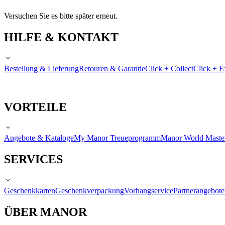
Versuchen Sie es bitte später erneut.
HILFE & KONTAKT
Bestellung & Lieferung
Retouren & Garantie
Click + Collect
Click + E
VORTEILE
Angebote & Kataloge
My Manor Treueprogramm
Manor World Maste
SERVICES
Geschenkkarten
Geschenkverpackung
Vorhangservice
Partnerangebote
ÜBER MANOR