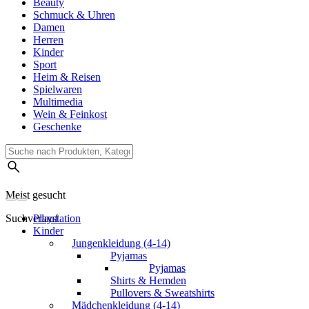
Beauty
Schmuck & Uhren
Damen
Herren
Kinder
Sport
Heim & Reisen
Spielwaren
Multimedia
Wein & Feinkost
Geschenke
Meist gesucht
Suchverlauf
Playstation
Kinder
Jungenkleidung (4-14)
Pyjamas
Pyjamas
Shirts & Hemden
Pullovers & Sweatshirts
Mädchenkleidung (4-14)