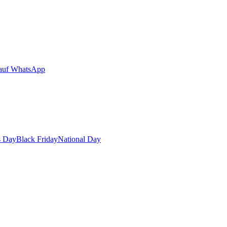
auf WhatsApp
s Day
Black Friday
National Day