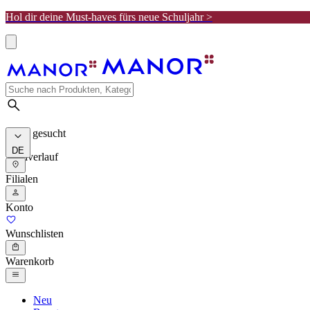
Hol dir deine Must-haves fürs neue Schuljahr >
Meist gesucht
DE
Suchverlauf
Filialen
Konto
Wunschlisten
Warenkorb
Neu