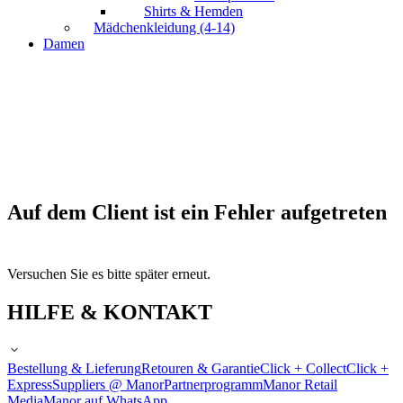
Shirts & Hemden
Mädchenkleidung (4-14)
Damen
Auf dem Client ist ein Fehler aufgetreten
Versuchen Sie es bitte später erneut.
HILFE & KONTAKT
Bestellung & Lieferung
Retouren & Garantie
Click + Collect
Click +
Express
Suppliers @ Manor
Partnerprogramm
Manor Retail
Media
Manor auf WhatsApp