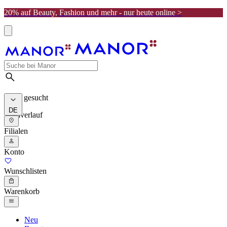
20% auf Beauty, Fashion und mehr - nur heute online >
Meist gesucht
DE
Suchverlauf
Filialen
Konto
Wunschlisten
Warenkorb
Neu