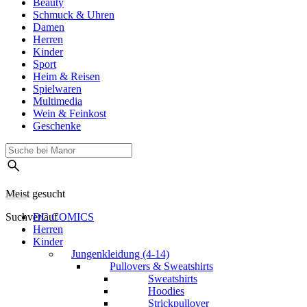
Beauty
Schmuck & Uhren
Damen
Herren
Kinder
Sport
Heim & Reisen
Spielwaren
Multimedia
Wein & Feinkost
Geschenke
Meist gesucht
Suchverlauf
DC COMICS
Herren
Kinder
Jungenkleidung (4-14)
Pullovers & Sweatshirts
Sweatshirts
Hoodies
Strickpullover