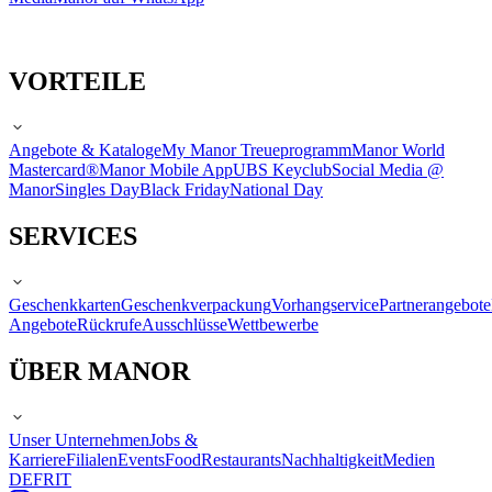
VORTEILE
Angebote & Kataloge
My Manor Treueprogramm
Manor World
Mastercard®
Manor Mobile App
UBS Keyclub
Social Media @
Manor
Singles Day
Black Friday
National Day
SERVICES
Geschenkkarten
Geschenkverpackung
Vorhangservice
Partnerangebote
Angebote
Rückrufe
Ausschlüsse
Wettbewerbe
ÜBER MANOR
Unser Unternehmen
Jobs &
Karriere
Filialen
Events
Food
Restaurants
Nachhaltigkeit
Medien
DE
FR
IT