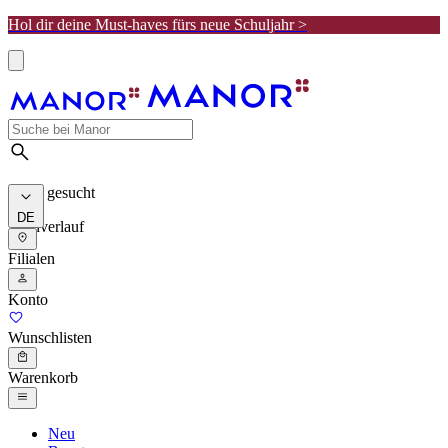
Hol dir deine Must-haves fürs neue Schuljahr >
Meist gesucht
DE
Suchverlauf
Filialen
Konto
Wunschlisten
Warenkorb
Neu