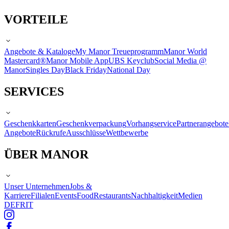
VORTEILE
Angebote & Kataloge
My Manor Treueprogramm
Manor World
Mastercard®
Manor Mobile App
UBS Keyclub
Social Media @
Manor
Singles Day
Black Friday
National Day
SERVICES
Geschenkkarten
Geschenkverpackung
Vorhangservice
Partnerangebote
Angebote
Rückrufe
Ausschlüsse
Wettbewerbe
ÜBER MANOR
Unser Unternehmen
Jobs &
Karriere
Filialen
Events
Food
Restaurants
Nachhaltigkeit
Medien
DE
FR
IT