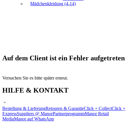
Mädchenkleidung (4-14)
Auf dem Client ist ein Fehler aufgetreten
Versuchen Sie es bitte später erneut.
HILFE & KONTAKT
Bestellung & Lieferung
Retouren & Garantie
Click + Collect
Click +
Express
Suppliers @ Manor
Partnerprogramm
Manor Retail
Media
Manor auf WhatsApp