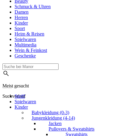
Beauty
Schmuck & Uhren
Damen
Herren
Kinder
Sport
Heim & Reisen
Spielwaren
Multimedia
Wein & Feinkost
Geschenke
Meist gesucht
Suchverlauf
Steiff
Spielwaren
Kinder
Babykleidung (0-3)
Jungenkleidung (4-14)
Jacken
Pullovers & Sweatshirts
Sweatshirts