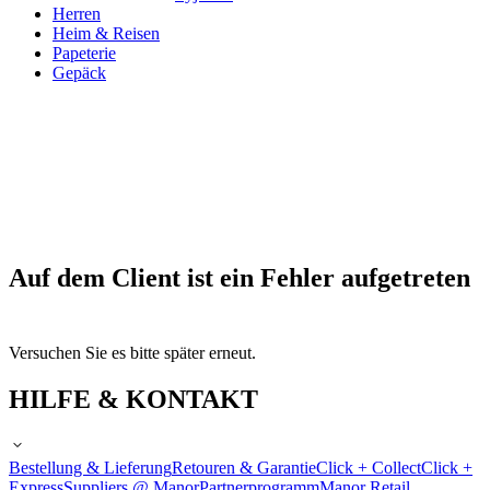
Herren
Heim & Reisen
Papeterie
Gepäck
Auf dem Client ist ein Fehler aufgetreten
Versuchen Sie es bitte später erneut.
HILFE & KONTAKT
Bestellung & Lieferung
Retouren & Garantie
Click + Collect
Click +
Express
Suppliers @ Manor
Partnerprogramm
Manor Retail