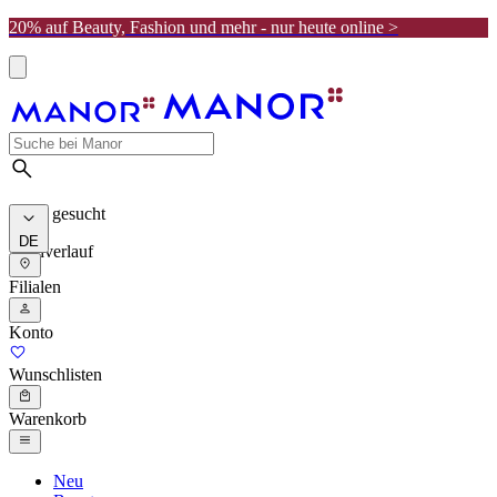
20% auf Beauty, Fashion und mehr - nur heute online >
Meist gesucht
DE
Suchverlauf
Filialen
Konto
Wunschlisten
Warenkorb
Neu