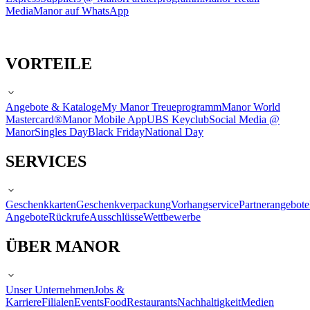
Media
Manor auf WhatsApp
VORTEILE
Angebote & Kataloge
My Manor Treueprogramm
Manor World
Mastercard®
Manor Mobile App
UBS Keyclub
Social Media @
Manor
Singles Day
Black Friday
National Day
SERVICES
Geschenkkarten
Geschenkverpackung
Vorhangservice
Partnerangebote
Angebote
Rückrufe
Ausschlüsse
Wettbewerbe
ÜBER MANOR
Unser Unternehmen
Jobs &
Karriere
Filialen
Events
Food
Restaurants
Nachhaltigkeit
Medien