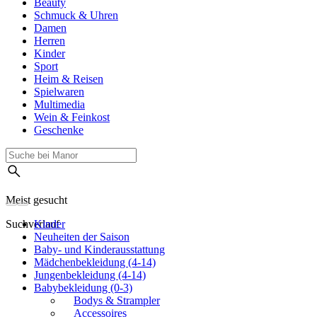
Beauty
Schmuck & Uhren
Damen
Herren
Kinder
Sport
Heim & Reisen
Spielwaren
Multimedia
Wein & Feinkost
Geschenke
Meist gesucht
Suchverlauf
Kinder
Neuheiten der Saison
Baby- und Kinderausstattung
Mädchenbekleidung (4-14)
Jungenbekleidung (4-14)
Babybekleidung (0-3)
Bodys & Strampler
Accessoires