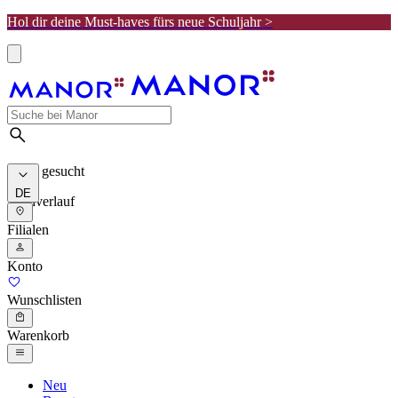
Hol dir deine Must-haves fürs neue Schuljahr >
Meist gesucht
DE
Suchverlauf
Filialen
Konto
Wunschlisten
Warenkorb
Neu