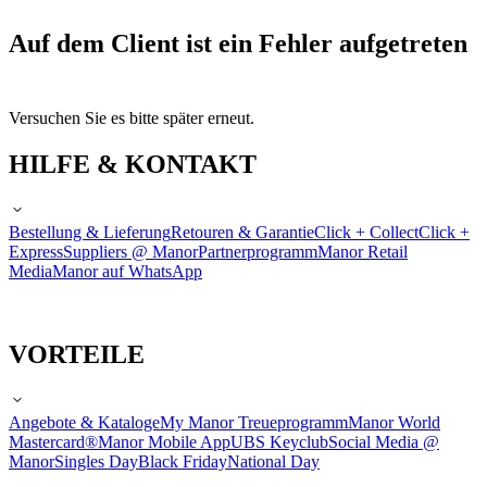
Auf dem Client ist ein Fehler aufgetreten
Versuchen Sie es bitte später erneut.
HILFE & KONTAKT
Bestellung & Lieferung
Retouren & Garantie
Click + Collect
Click +
Express
Suppliers @ Manor
Partnerprogramm
Manor Retail
Media
Manor auf WhatsApp
VORTEILE
Angebote & Kataloge
My Manor Treueprogramm
Manor World
Mastercard®
Manor Mobile App
UBS Keyclub
Social Media @
Manor
Singles Day
Black Friday
National Day