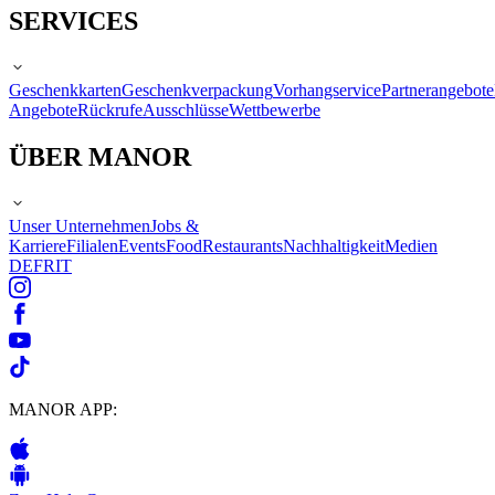
SERVICES
Geschenkkarten
Geschenkverpackung
Vorhangservice
Partnerangebote
Angebote
Rückrufe
Ausschlüsse
Wettbewerbe
ÜBER MANOR
Unser Unternehmen
Jobs &
Karriere
Filialen
Events
Food
Restaurants
Nachhaltigkeit
Medien
DE
FR
IT
MANOR APP: