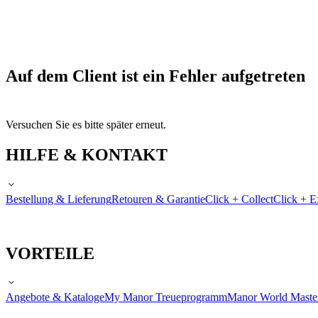
Auf dem Client ist ein Fehler aufgetreten
Versuchen Sie es bitte später erneut.
HILFE & KONTAKT
Bestellung & Lieferung
Retouren & Garantie
Click + Collect
Click + E
VORTEILE
Angebote & Kataloge
My Manor Treueprogramm
Manor World Maste