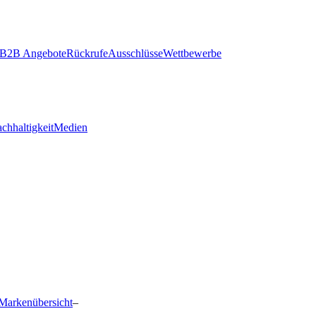
B2B Angebote
Rückrufe
Ausschlüsse
Wettbewerbe
chhaltigkeit
Medien
Markenübersicht
–