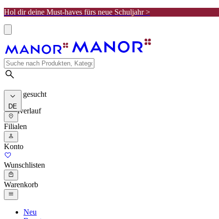
Hol dir deine Must-haves fürs neue Schuljahr >
Meist gesucht
DE
Suchverlauf
Filialen
Konto
Wunschlisten
Warenkorb
Neu