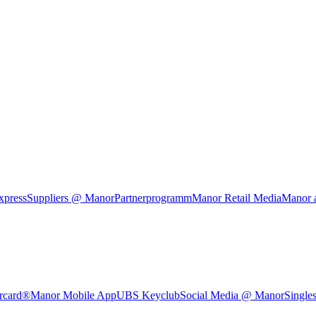
xpress
Suppliers @ Manor
Partnerprogramm
Manor Retail Media
Manor 
rcard®
Manor Mobile App
UBS Keyclub
Social Media @ Manor
Single