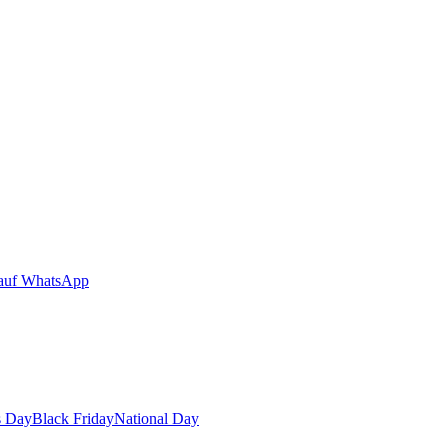
auf WhatsApp
s Day
Black Friday
National Day