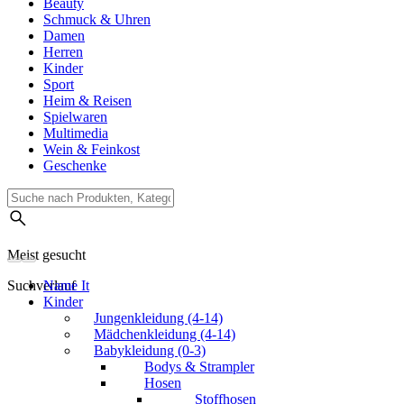
Beauty
Schmuck & Uhren
Damen
Herren
Kinder
Sport
Heim & Reisen
Spielwaren
Multimedia
Wein & Feinkost
Geschenke
Meist gesucht
Suchverlauf
Name It
Kinder
Jungenkleidung (4-14)
Mädchenkleidung (4-14)
Babykleidung (0-3)
Bodys & Strampler
Hosen
Stoffhosen