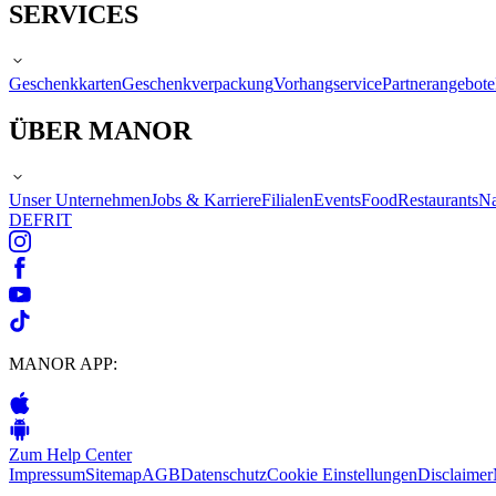
SERVICES
Geschenkkarten
Geschenkverpackung
Vorhangservice
Partnerangebote
ÜBER MANOR
Unser Unternehmen
Jobs & Karriere
Filialen
Events
Food
Restaurants
Na
DE
FR
IT
MANOR APP:
Zum Help Center
Impressum
Sitemap
AGB
Datenschutz
Cookie Einstellungen
Disclaimer