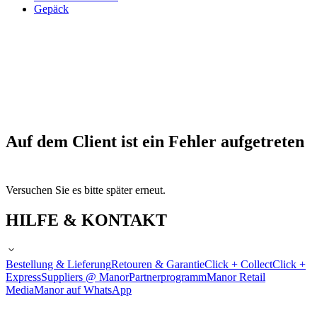
Gepäck
Auf dem Client ist ein Fehler aufgetreten
Versuchen Sie es bitte später erneut.
HILFE & KONTAKT
Bestellung & Lieferung
Retouren & Garantie
Click + Collect
Click +
Express
Suppliers @ Manor
Partnerprogramm
Manor Retail
Media
Manor auf WhatsApp