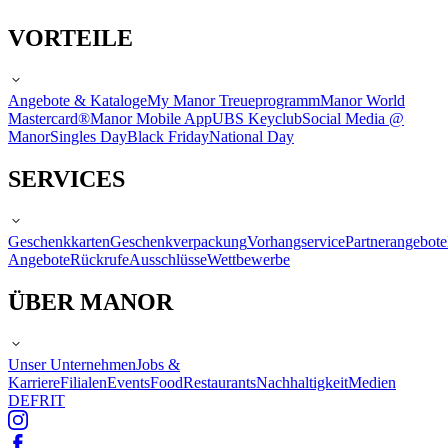
VORTEILE
Angebote & Kataloge
My Manor Treueprogramm
Manor World
Mastercard®
Manor Mobile App
UBS Keyclub
Social Media @
Manor
Singles Day
Black Friday
National Day
SERVICES
Geschenkkarten
Geschenkverpackung
Vorhangservice
Partnerangebote
Angebote
Rückrufe
Ausschlüsse
Wettbewerbe
ÜBER MANOR
Unser Unternehmen
Jobs &
Karriere
Filialen
Events
Food
Restaurants
Nachhaltigkeit
Medien
DE
FR
IT