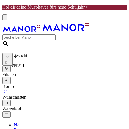
Hol dir deine Must-haves fürs neue Schuljahr >
Meist gesucht
DE
Suchverlauf
Filialen
Konto
Wunschlisten
Warenkorb
Neu