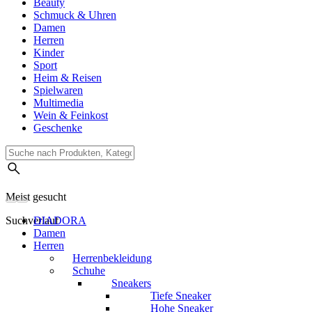
Beauty
Schmuck & Uhren
Damen
Herren
Kinder
Sport
Heim & Reisen
Spielwaren
Multimedia
Wein & Feinkost
Geschenke
Meist gesucht
Suchverlauf
DIADORA
Damen
Herren
Herrenbekleidung
Schuhe
Sneakers
Tiefe Sneaker
Hohe Sneaker