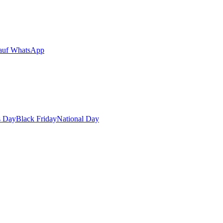
auf WhatsApp
s Day
Black Friday
National Day