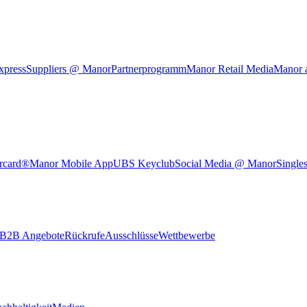
xpress
Suppliers @ Manor
Partnerprogramm
Manor Retail Media
Manor 
rcard®
Manor Mobile App
UBS Keyclub
Social Media @ Manor
Single
B2B Angebote
Rückrufe
Ausschlüsse
Wettbewerbe