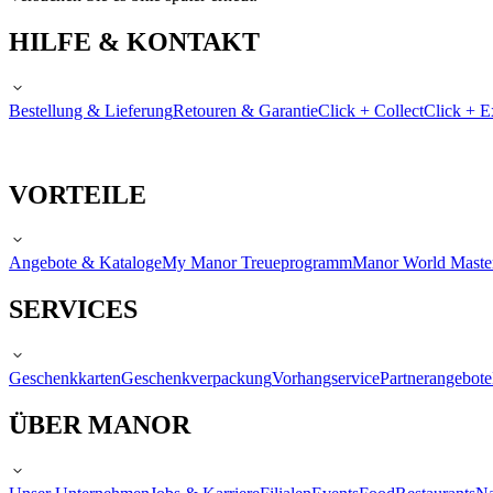
HILFE & KONTAKT
Bestellung & Lieferung
Retouren & Garantie
Click + Collect
Click + E
VORTEILE
Angebote & Kataloge
My Manor Treueprogramm
Manor World Maste
SERVICES
Geschenkkarten
Geschenkverpackung
Vorhangservice
Partnerangebote
ÜBER MANOR