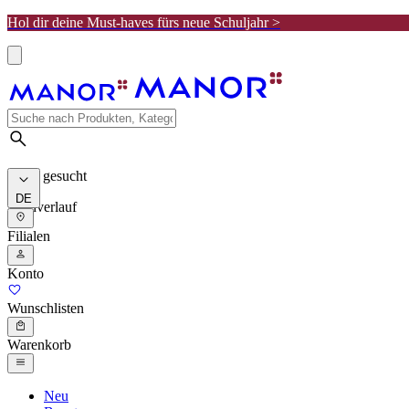
Hol dir deine Must-haves fürs neue Schuljahr >
Meist gesucht
DE
Suchverlauf
Filialen
Konto
Wunschlisten
Warenkorb
Neu