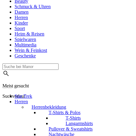
Beauty
Schmuck & Uhren
Damen
Herren
Kinder
Sport
Heim & Reisen
Spielwaren
Multimedia
Wein & Feinkost
Geschenke
Meist gesucht
Suchverlauf
Star Trek
Herren
Herrenbekleidung
T-Shirts & Polos
T-Shirts
Langarmshirts
Pullover & Sweatshirts
Nachtwäsche