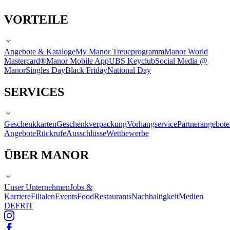
VORTEILE
Angebote & Kataloge
My Manor Treueprogramm
Manor World
Mastercard®
Manor Mobile App
UBS Keyclub
Social Media @
Manor
Singles Day
Black Friday
National Day
SERVICES
Geschenkkarten
Geschenkverpackung
Vorhangservice
Partnerangebote
Angebote
Rückrufe
Ausschlüsse
Wettbewerbe
ÜBER MANOR
Unser Unternehmen
Jobs &
Karriere
Filialen
Events
Food
Restaurants
Nachhaltigkeit
Medien
DE
FR
IT