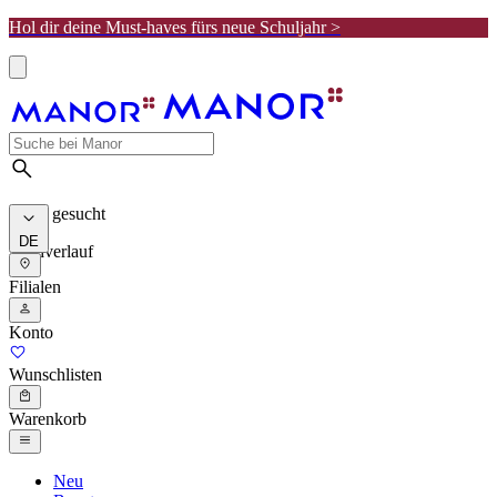
Hol dir deine Must-haves fürs neue Schuljahr >
Meist gesucht
DE
Suchverlauf
Filialen
Konto
Wunschlisten
Warenkorb
Neu