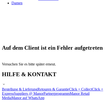
Damen
Auf dem Client ist ein Fehler aufgetreten
Versuchen Sie es bitte später erneut.
HILFE & KONTAKT
Bestellung & Lieferung
Retouren & Garantie
Click + Collect
Click +
Express
Suppliers @ Manor
Partnerprogramm
Manor Retail
Media
Manor auf WhatsApp