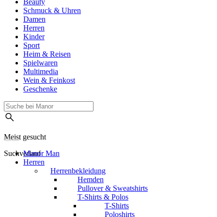
Beauty
Schmuck & Uhren
Damen
Herren
Kinder
Sport
Heim & Reisen
Spielwaren
Multimedia
Wein & Feinkost
Geschenke
Meist gesucht
Suchverlauf
Manor Man
Herren
Herrenbekleidung
Hemden
Pullover & Sweatshirts
T-Shirts & Polos
T-Shirts
Poloshirts