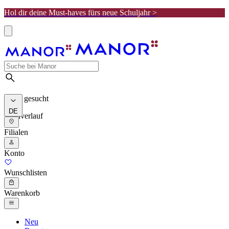
Hol dir deine Must-haves fürs neue Schuljahr >
Meist gesucht
DE
Suchverlauf
Filialen
Konto
Wunschlisten
Warenkorb
Neu