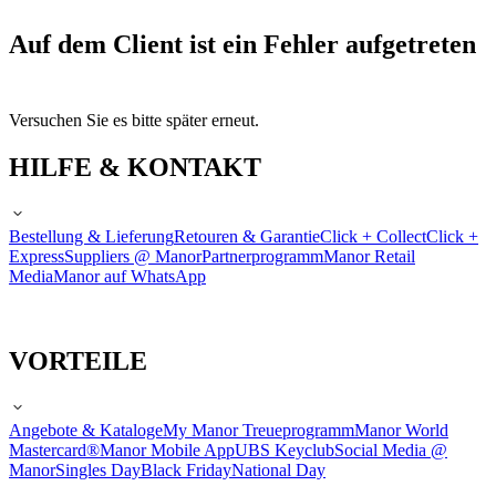
Auf dem Client ist ein Fehler aufgetreten
Versuchen Sie es bitte später erneut.
HILFE & KONTAKT
Bestellung & Lieferung
Retouren & Garantie
Click + Collect
Click +
Express
Suppliers @ Manor
Partnerprogramm
Manor Retail
Media
Manor auf WhatsApp
VORTEILE
Angebote & Kataloge
My Manor Treueprogramm
Manor World
Mastercard®
Manor Mobile App
UBS Keyclub
Social Media @
Manor
Singles Day
Black Friday
National Day