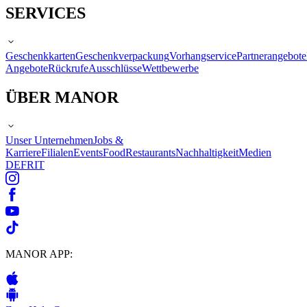
SERVICES
Geschenkkarten
Geschenkverpackung
Vorhangservice
Partnerangebote
Angebote
Rückrufe
Ausschlüsse
Wettbewerbe
ÜBER MANOR
Unser Unternehmen
Jobs &
Karriere
Filialen
Events
Food
Restaurants
Nachhaltigkeit
Medien
DE
FR
IT
MANOR APP: