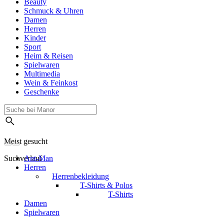
Beauty
Schmuck & Uhren
Damen
Herren
Kinder
Sport
Heim & Reisen
Spielwaren
Multimedia
Wein & Feinkost
Geschenke
Meist gesucht
Suchverlauf
Ant-Man
Herren
Herrenbekleidung
T-Shirts & Polos
T-Shirts
Damen
Spielwaren