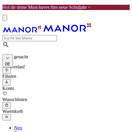
Hol dir deine Must-haves fürs neue Schuljahr >
Meist gesucht
DE
Suchverlauf
Filialen
Konto
Wunschlisten
Warenkorb
Neu