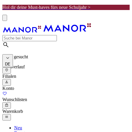
Hol dir deine Must-haves fürs neue Schuljahr >
Meist gesucht
DE
Suchverlauf
Filialen
Konto
Wunschlisten
Warenkorb
Neu