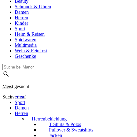
Beauty
Schmuck & Uhren
Damen
Herren
Kinder
Sport
Heim & Reisen
Spielwaren
Multimedia
Wein & Feinkost
Geschenke
Meist gesucht
Suchverlauf
errea
Sport
Damen
Herren
Herrenbekleidung
T-Shirts & Polos
Pullover & Sweatshirts
Jacken