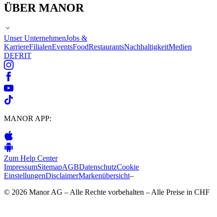
ÜBER MANOR
Unser Unternehmen
Jobs &
Karriere
Filialen
Events
Food
Restaurants
Nachhaltigkeit
Medien
DE
FR
IT
MANOR APP:
Zum Help Center
Impressum
Sitemap
AGB
Datenschutz
Cookie
Einstellungen
Disclaimer
Markenübersicht
–
© 2026 Manor AG – Alle Rechte vorbehalten – Alle Preise in CHF