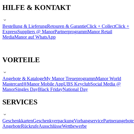
HILFE & KONTAKT
Bestellung & Lieferung
Retouren & Garantie
Click + Collect
Click +
Express
Suppliers @ Manor
Partnerprogramm
Manor Retail
Media
Manor auf WhatsApp
VORTEILE
Angebote & Kataloge
My Manor Treueprogramm
Manor World
Mastercard®
Manor Mobile App
UBS Keyclub
Social Media @
Manor
Singles Day
Black Friday
National Day
SERVICES
Geschenkkarten
Geschenkverpackung
Vorhangservice
Partnerangebote
Angebote
Rückrufe
Ausschlüsse
Wettbewerbe