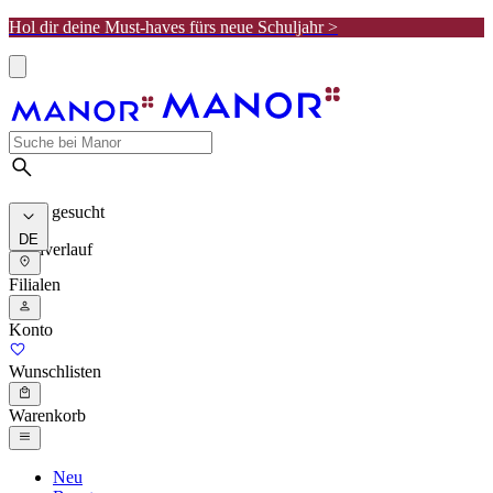
Hol dir deine Must-haves fürs neue Schuljahr >
Meist gesucht
DE
Suchverlauf
Filialen
Konto
Wunschlisten
Warenkorb
Neu