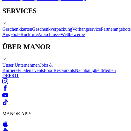
SERVICES
Geschenkkarten
Geschenkverpackung
Vorhangservice
Partnerangebote
Angebote
Rückrufe
Ausschlüsse
Wettbewerbe
ÜBER MANOR
Unser Unternehmen
Jobs &
Karriere
Filialen
Events
Food
Restaurants
Nachhaltigkeit
Medien
DE
FR
IT
MANOR APP: