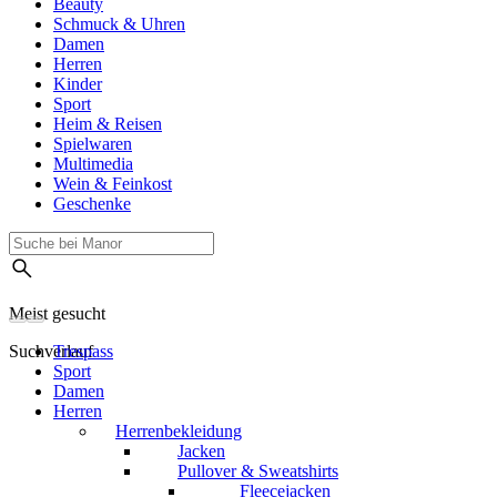
Beauty
Schmuck & Uhren
Damen
Herren
Kinder
Sport
Heim & Reisen
Spielwaren
Multimedia
Wein & Feinkost
Geschenke
Meist gesucht
Suchverlauf
Trespass
Sport
Damen
Herren
Herrenbekleidung
Jacken
Pullover & Sweatshirts
Fleecejacken