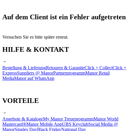
Auf dem Client ist ein Fehler aufgetreten
Versuchen Sie es bitte später erneut.
HILFE & KONTAKT
Bestellung & Lieferung
Retouren & Garantie
Click + Collect
Click +
Express
Suppliers @ Manor
Partnerprogramm
Manor Retail
Media
Manor auf WhatsApp
VORTEILE
Angebote & Kataloge
My Manor Treueprogramm
Manor World
Mastercard®
Manor Mobile App
UBS Keyclub
Social Media @
Manor
Singles Day
Black Friday
National Day