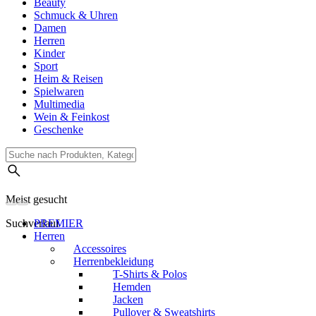
Beauty
Schmuck & Uhren
Damen
Herren
Kinder
Sport
Heim & Reisen
Spielwaren
Multimedia
Wein & Feinkost
Geschenke
Meist gesucht
Suchverlauf
PREMIER
Herren
Accessoires
Herrenbekleidung
T-Shirts & Polos
Hemden
Jacken
Pullover & Sweatshirts