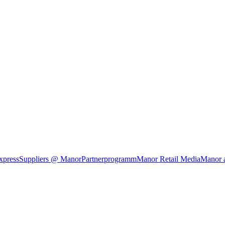
xpress
Suppliers @ Manor
Partnerprogramm
Manor Retail Media
Manor 