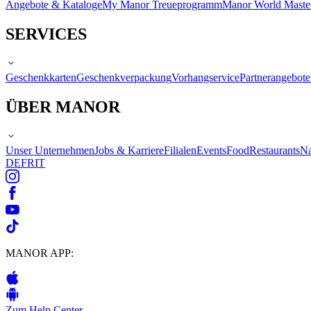
Angebote & Kataloge
My Manor Treueprogramm
Manor World Maste
SERVICES
Geschenkkarten
Geschenkverpackung
Vorhangservice
Partnerangebote
ÜBER MANOR
Unser Unternehmen
Jobs & Karriere
Filialen
Events
Food
Restaurants
Na
DE
FR
IT
MANOR APP:
Zum Help Center