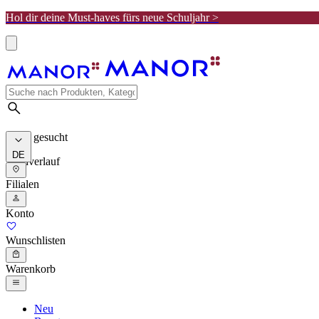
Hol dir deine Must-haves fürs neue Schuljahr >
Meist gesucht
DE
Suchverlauf
Filialen
Konto
Wunschlisten
Warenkorb
Neu