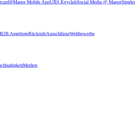
rcard®
Manor Mobile App
UBS Keyclub
Social Media @ Manor
Single
B2B Angebote
Rückrufe
Ausschlüsse
Wettbewerbe
chhaltigkeit
Medien