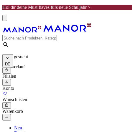
Hol dir deine Must-haves fürs neue Schuljahr >
Meist gesucht
DE
Suchverlauf
Filialen
Konto
Wunschlisten
Warenkorb
Neu