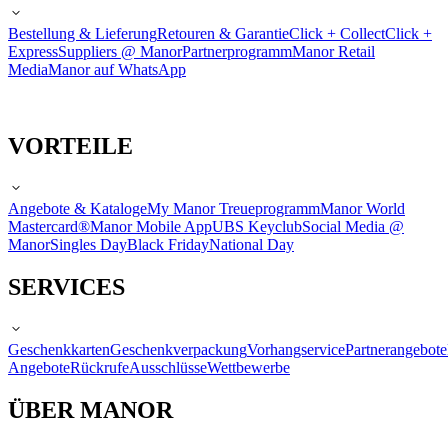
Bestellung & Lieferung
Retouren & Garantie
Click + Collect
Click +
Express
Suppliers @ Manor
Partnerprogramm
Manor Retail
Media
Manor auf WhatsApp
VORTEILE
Angebote & Kataloge
My Manor Treueprogramm
Manor World
Mastercard®
Manor Mobile App
UBS Keyclub
Social Media @
Manor
Singles Day
Black Friday
National Day
SERVICES
Geschenkkarten
Geschenkverpackung
Vorhangservice
Partnerangebote
Angebote
Rückrufe
Ausschlüsse
Wettbewerbe
ÜBER MANOR