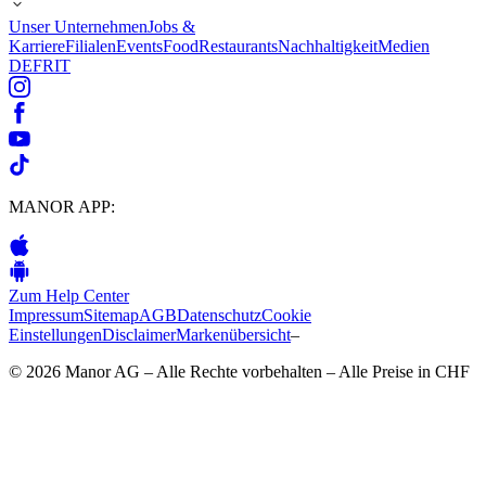
Unser Unternehmen
Jobs &
Karriere
Filialen
Events
Food
Restaurants
Nachhaltigkeit
Medien
DE
FR
IT
MANOR APP:
Zum Help Center
Impressum
Sitemap
AGB
Datenschutz
Cookie
Einstellungen
Disclaimer
Markenübersicht
–
© 2026 Manor AG – Alle Rechte vorbehalten – Alle Preise in CHF