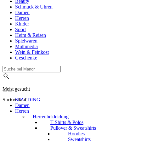
Beauty
Schmuck & Uhren
Damen
Herren
Kinder
Sport
Heim & Reisen
Spielwaren
Multimedia
Wein & Feinkost
Geschenke
Meist gesucht
Suchverlauf
SPALDING
Damen
Herren
Herrenbekleidung
T-Shirts & Polos
Pullover & Sweatshirts
Hoodies
Sweatshirts