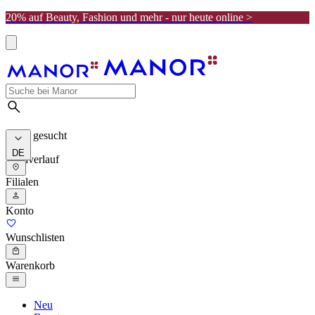
20% auf Beauty, Fashion und mehr - nur heute online >
Meist gesucht
DE
Suchverlauf
Filialen
Konto
Wunschlisten
Warenkorb
Neu