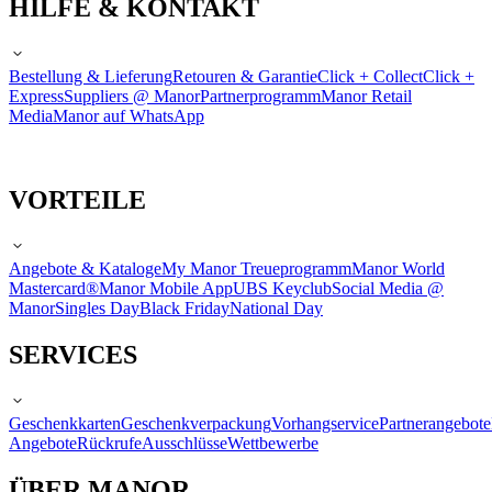
HILFE & KONTAKT
Bestellung & Lieferung
Retouren & Garantie
Click + Collect
Click +
Express
Suppliers @ Manor
Partnerprogramm
Manor Retail
Media
Manor auf WhatsApp
VORTEILE
Angebote & Kataloge
My Manor Treueprogramm
Manor World
Mastercard®
Manor Mobile App
UBS Keyclub
Social Media @
Manor
Singles Day
Black Friday
National Day
SERVICES
Geschenkkarten
Geschenkverpackung
Vorhangservice
Partnerangebote
Angebote
Rückrufe
Ausschlüsse
Wettbewerbe
ÜBER MANOR