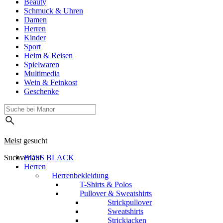
Beauty
Schmuck & Uhren
Damen
Herren
Kinder
Sport
Heim & Reisen
Spielwaren
Multimedia
Wein & Feinkost
Geschenke
Meist gesucht
Suchverlauf
BOSS BLACK
Herren
Herrenbekleidung
T-Shirts & Polos
Pullover & Sweatshirts
Strickpullover
Sweatshirts
Strickjacken