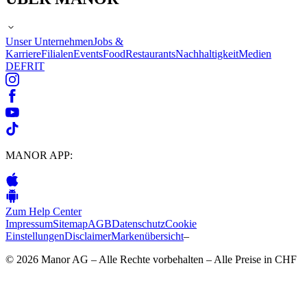
Unser Unternehmen
Jobs &
Karriere
Filialen
Events
Food
Restaurants
Nachhaltigkeit
Medien
DE
FR
IT
MANOR APP:
Zum Help Center
Impressum
Sitemap
AGB
Datenschutz
Cookie
Einstellungen
Disclaimer
Markenübersicht
–
© 2026 Manor AG – Alle Rechte vorbehalten – Alle Preise in CHF