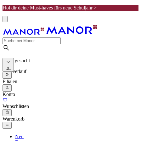
Hol dir deine Must-haves fürs neue Schuljahr >
Meist gesucht
DE
Suchverlauf
Filialen
Konto
Wunschlisten
Warenkorb
Neu