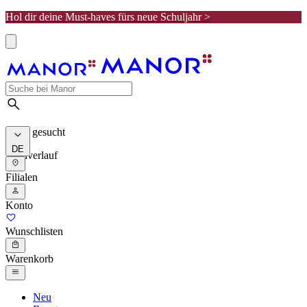
Hol dir deine Must-haves fürs neue Schuljahr >
Meist gesucht
DE
Suchverlauf
Filialen
Konto
Wunschlisten
Warenkorb
Neu