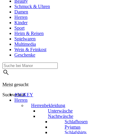
Beauty
Schmuck & Uhren
Damen
Herren
Kinder
Sport
Heim & Reisen
Spielwaren
Multimedia
Wein & Feinkost
Geschenke
Meist gesucht
Suchverlauf
JOCKEY
Herren
Herrenbekleidung
Unterwäsche
Nachtwäsche
Schlafhosen
Pyjamas
Schlafshirts