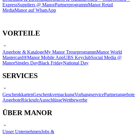
Express
Suppliers @ Manor
Partnerprogramm
Manor Retail
Media
Manor auf WhatsApp
VORTEILE
Angebote & Kataloge
My Manor Treueprogramm
Manor World
Mastercard®
Manor Mobile App
UBS Keyclub
Social Media @
Manor
Singles Day
Black Friday
National Day
SERVICES
Geschenkkarten
Geschenkverpackung
Vorhangservice
Partnerangebote
Angebote
Rückrufe
Ausschlüsse
Wettbewerbe
ÜBER MANOR
Unser Unternehmen
Jobs &