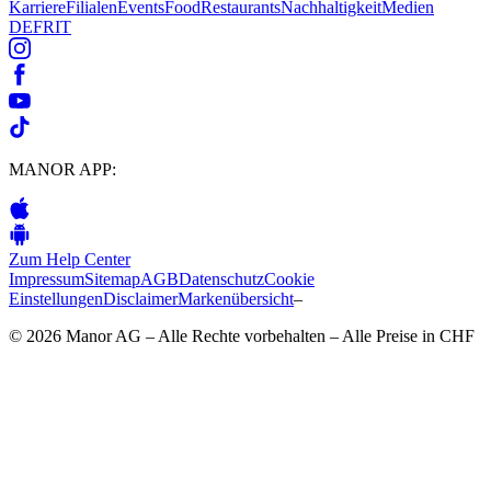
Karriere
Filialen
Events
Food
Restaurants
Nachhaltigkeit
Medien
DE
FR
IT
MANOR APP:
Zum Help Center
Impressum
Sitemap
AGB
Datenschutz
Cookie
Einstellungen
Disclaimer
Markenübersicht
–
© 2026 Manor AG – Alle Rechte vorbehalten – Alle Preise in CHF