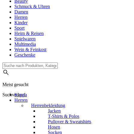
Beauty
Schmuck & Uhren
Damen
Herren
Kinder
Sport
Heim & Reisen
Spielwaren
Multimedia
Wein & Feinkost
Geschenke
Meist gesucht
Suchverlauf
Kappa
Herren
Herrenbekleidung
Jacken
T-Shirts & Polos
Pullover & Sweatshirts
Hosen
Socken