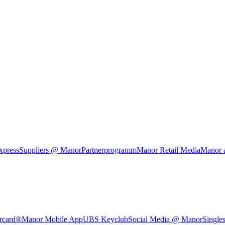
xpress
Suppliers @ Manor
Partnerprogramm
Manor Retail Media
Manor 
rcard®
Manor Mobile App
UBS Keyclub
Social Media @ Manor
Single