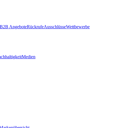
B2B Angebote
Rückrufe
Ausschlüsse
Wettbewerbe
chhaltigkeit
Medien
Markenübersicht
–