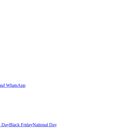
auf WhatsApp
s Day
Black Friday
National Day