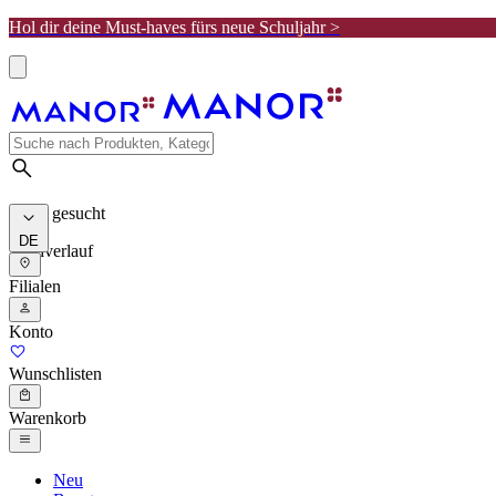
Hol dir deine Must-haves fürs neue Schuljahr >
Meist gesucht
DE
Suchverlauf
Filialen
Konto
Wunschlisten
Warenkorb
Neu