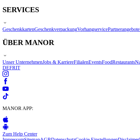
SERVICES
Geschenkkarten
Geschenkverpackung
Vorhangservice
Partnerangebote
ÜBER MANOR
Unser Unternehmen
Jobs & Karriere
Filialen
Events
Food
Restaurants
Na
DE
FR
IT
MANOR APP:
Zum Help Center
Impressum
Sitemap
AGB
Datenschutz
Cookie Einstellungen
Disclaimer