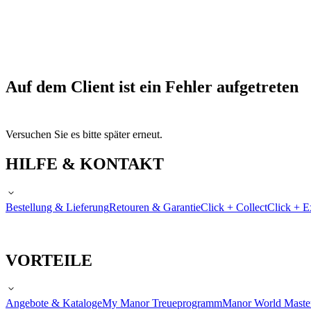
Auf dem Client ist ein Fehler aufgetreten
Versuchen Sie es bitte später erneut.
HILFE & KONTAKT
Bestellung & Lieferung
Retouren & Garantie
Click + Collect
Click + E
VORTEILE
Angebote & Kataloge
My Manor Treueprogramm
Manor World Maste