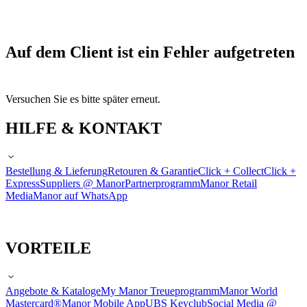
Auf dem Client ist ein Fehler aufgetreten
Versuchen Sie es bitte später erneut.
HILFE & KONTAKT
Bestellung & Lieferung
Retouren & Garantie
Click + Collect
Click +
Express
Suppliers @ Manor
Partnerprogramm
Manor Retail
Media
Manor auf WhatsApp
VORTEILE
Angebote & Kataloge
My Manor Treueprogramm
Manor World
Mastercard®
Manor Mobile App
UBS Keyclub
Social Media @