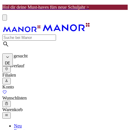
Hol dir deine Must-haves fürs neue Schuljahr >
Meist gesucht
DE
Suchverlauf
Filialen
Konto
Wunschlisten
Warenkorb
Neu