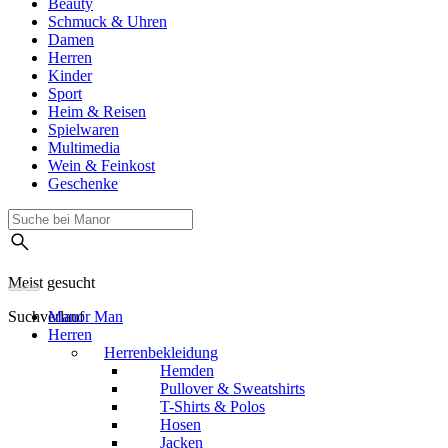
Beauty
Schmuck & Uhren
Damen
Herren
Kinder
Sport
Heim & Reisen
Spielwaren
Multimedia
Wein & Feinkost
Geschenke
Meist gesucht
Suchverlauf
Manor Man
Herren
Herrenbekleidung
Hemden
Pullover & Sweatshirts
T-Shirts & Polos
Hosen
Jacken