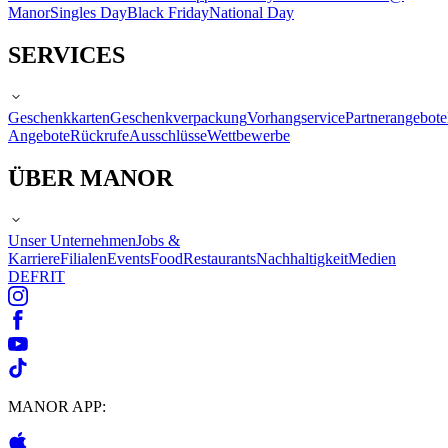
Manor
Singles Day
Black Friday
National Day
SERVICES
Geschenkkarten
Geschenkverpackung
Vorhangservice
Partnerangebote
Angebote
Rückrufe
Ausschlüsse
Wettbewerbe
ÜBER MANOR
Unser Unternehmen
Jobs &
Karriere
Filialen
Events
Food
Restaurants
Nachhaltigkeit
Medien
DE
FR
IT
MANOR APP: