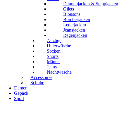
Daunenjacken & Steppjacken
Gilets
Blousons
Bomberjacken
Lederjacken
Jeansjacken
Regenjacken
Anzüge
Unterwäsche
Socken
Shorts
Mäntel
Jeans
Nachtwäsche
Accessoires
Schuhe
Damen
Gepäck
Sport