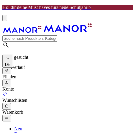
Hol dir deine Must-haves fürs neue Schuljahr >
Meist gesucht
DE
Suchverlauf
Filialen
Konto
Wunschlisten
Warenkorb
Neu