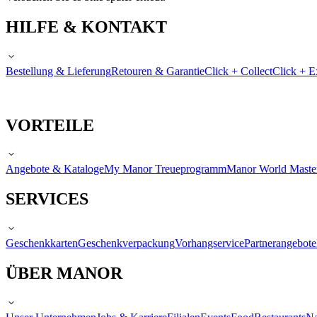
HILFE & KONTAKT
Bestellung & Lieferung
Retouren & Garantie
Click + Collect
Click + E
VORTEILE
Angebote & Kataloge
My Manor Treueprogramm
Manor World Maste
SERVICES
Geschenkkarten
Geschenkverpackung
Vorhangservice
Partnerangebote
ÜBER MANOR