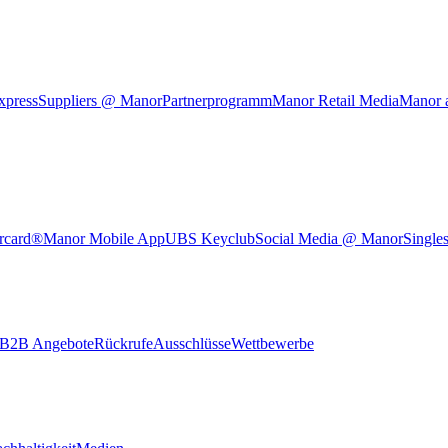
xpress
Suppliers @ Manor
Partnerprogramm
Manor Retail Media
Manor 
rcard®
Manor Mobile App
UBS Keyclub
Social Media @ Manor
Single
B2B Angebote
Rückrufe
Ausschlüsse
Wettbewerbe