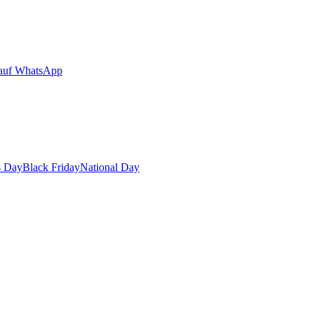
auf WhatsApp
s Day
Black Friday
National Day