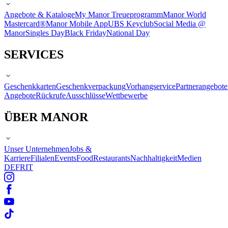
Angebote & Kataloge
My Manor Treueprogramm
Manor World
Mastercard®
Manor Mobile App
UBS Keyclub
Social Media @
Manor
Singles Day
Black Friday
National Day
SERVICES
Geschenkkarten
Geschenkverpackung
Vorhangservice
Partnerangebote
Angebote
Rückrufe
Ausschlüsse
Wettbewerbe
ÜBER MANOR
Unser Unternehmen
Jobs &
Karriere
Filialen
Events
Food
Restaurants
Nachhaltigkeit
Medien
DE
FR
IT