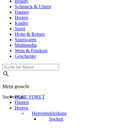
Beauty
Schmuck & Uhren
Damen
Herren
Kinder
Sport
Heim & Reisen
Spielwaren
Multimedia
Wein & Feinkost
Geschenke
Meist gesucht
Suchverlauf
BLEU FORET
Damen
Herren
Herrenbekleidung
Socken