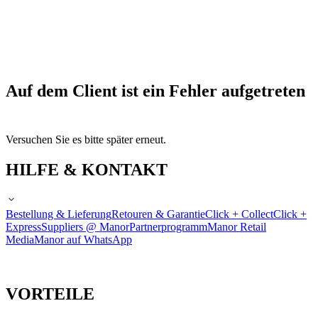
Auf dem Client ist ein Fehler aufgetreten
Versuchen Sie es bitte später erneut.
HILFE & KONTAKT
Bestellung & Lieferung
Retouren & Garantie
Click + Collect
Click +
Express
Suppliers @ Manor
Partnerprogramm
Manor Retail
Media
Manor auf WhatsApp
VORTEILE