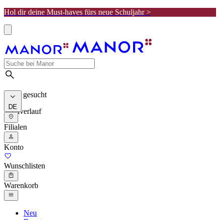
Hol dir deine Must-haves fürs neue Schuljahr >
Meist gesucht
DE
Suchverlauf
Filialen
Konto
Wunschlisten
Warenkorb
Neu