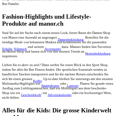
Ihre Familie.
Fashion-Highlights und Lifestyle-
Produkte auf manor.ch
Sind Sie auf der Suche nach einem neuen Look, bietet Ihnen der Damen-Shop
von Manor eine Auswahl an angesagter
. Bestellen Sie die
Damenbekleidung
trendige Mode von bekannten Marken und kombinieren Sie die passenden
und weitere
dazu. Männer finden ihre Favoriten
Schuhe,
Schmuck
Accessoires
im Herren-Shop und lassen sich von den neusten Trends an
Herrenbekleidung
inspirieren.
Lieben Sie es aktiv zu sein? Dann werfen Sie einen Blick in den Sport Shop,
indem Sie alles für Ihre Fitness finden. Die sportlichen Essentials werden in
handlichen Taschen transportiert und für die nächste Reisen entscheiden Sie
sich für einen grossen
. Up-to-date bleiben Sie unterwegs mit den neusten
Koffer
Multimedia-Highlights wie
oder
. Planen Sie gerade einen
Smartphones
Laptops
Ausflug zum Lieblingsmenschen, darf ein Mitbringsel aus dem Geschenke-
Shop wie ein
, ein
oder ein hochwertiger Wein,
Geschenkkorb
Adventskalender
nicht fehlen.
Alles für die Kids: Die grosse Kinderwelt