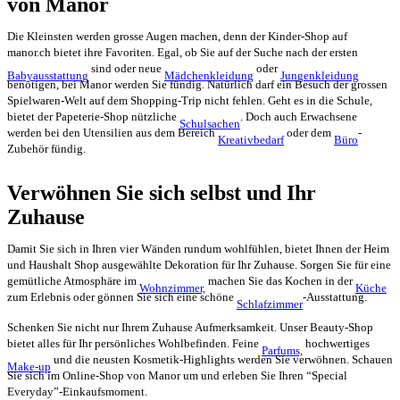
von Manor
Die Kleinsten werden grosse Augen machen, denn der Kinder-Shop auf
manor.ch bietet ihre Favoriten. Egal, ob Sie auf der Suche nach der ersten
sind oder neue
oder
Babyausstattung
Mädchenkleidung
Jungenkleidung
benötigen, bei Manor werden Sie fündig. Natürlich darf ein Besuch der grossen
Spielwaren-Welt auf dem Shopping-Trip nicht fehlen. Geht es in die Schule,
bietet der Papeterie-Shop nützliche
. Doch auch Erwachsene
Schulsachen
werden bei den Utensilien aus dem Bereich
oder dem
-
Kreativbedarf
Büro
Zubehör fündig.
Verwöhnen Sie sich selbst und Ihr
Zuhause
Damit Sie sich in Ihren vier Wänden rundum wohlfühlen, bietet Ihnen der Heim
und Haushalt Shop ausgewählte Dekoration für Ihr Zuhause. Sorgen Sie für eine
gemütliche Atmosphäre im
machen Sie das Kochen in der
Wohnzimmer,
Küche
zum Erlebnis oder gönnen Sie sich eine schöne
-Ausstattung.
Schlafzimmer
Schenken Sie nicht nur Ihrem Zuhause Aufmerksamkeit. Unser Beauty-Shop
bietet alles für Ihr persönliches Wohlbefinden. Feine
hochwertiges
Parfums,
und die neusten Kosmetik-Highlights werden Sie verwöhnen. Schauen
Make-up
Sie sich im Online-Shop von Manor um und erleben Sie Ihren “Special
Everyday”-Einkaufsmoment.