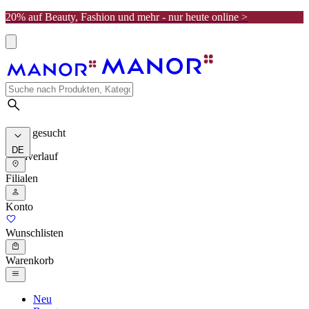
20% auf Beauty, Fashion und mehr - nur heute online >
Meist gesucht
DE
Suchverlauf
Filialen
Konto
Wunschlisten
Warenkorb
Neu