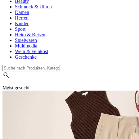
Beauty
Schmuck & Uhren
Damen
Herren
Kinder
Sport
Heim & Reisen
Spielwaren
Multimedia
Wein & Feinkost
Geschenke
Meist gesucht
Suchverlauf