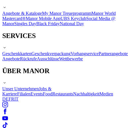
Angebote & Kataloge
My Manor Treueprogramm
Manor World
Mastercard®
Manor Mobile App
UBS Keyclub
Social Media @
Manor
Singles Day
Black Friday
National Day
SERVICES
Geschenkkarten
Geschenkverpackung
Vorhangservice
Partnerangebote
Angebote
Rückrufe
Ausschlüsse
Wettbewerbe
ÜBER MANOR
Unser Unternehmen
Jobs &
Karriere
Filialen
Events
Food
Restaurants
Nachhaltigkeit
Medien
DE
FR
IT