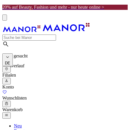
20% auf Beauty, Fashion und mehr - nur heute online >
Meist gesucht
DE
Suchverlauf
Filialen
Konto
Wunschlisten
Warenkorb
Neu