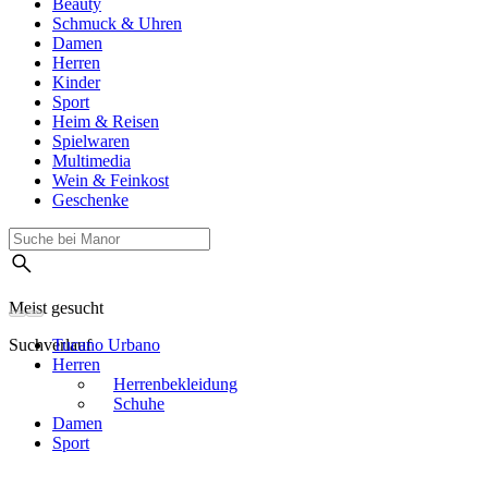
Beauty
Schmuck & Uhren
Damen
Herren
Kinder
Sport
Heim & Reisen
Spielwaren
Multimedia
Wein & Feinkost
Geschenke
Meist gesucht
Suchverlauf
Tucano Urbano
Herren
Herrenbekleidung
Schuhe
Damen
Sport