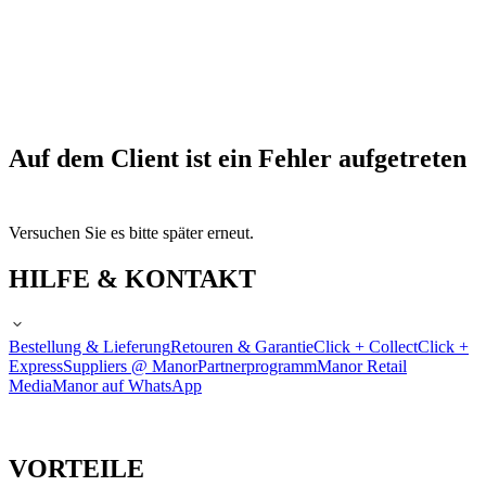
Auf dem Client ist ein Fehler aufgetreten
Versuchen Sie es bitte später erneut.
HILFE & KONTAKT
Bestellung & Lieferung
Retouren & Garantie
Click + Collect
Click +
Express
Suppliers @ Manor
Partnerprogramm
Manor Retail
Media
Manor auf WhatsApp
VORTEILE